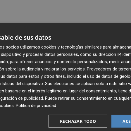
able de sus datos
os socios utilizamos cookies y tecnologías similares para almacena
dispositivo y procesar datos personales, como su dirección IP, iden
ción, para ofrecer anuncios y contenido personalizados, medir anun
n sobre la audiencia y mejorar los servicios.
Proveedores de tercer
s datos para estos y otros fines, incluido el uso de datos de geolo
rísticas del dispositivo. Sus elecciones se aplican solo a este sitio
 basarse en el interés legítimo en lugar del consentimiento; tiene 
guración de publicidad
. Puede retirar su consentimiento en cualqu
Recibe toda la actualidad de
cookies
.
Política de privacidad
Plaza Podcast en tu correo
RECHAZAR TODO
ACE