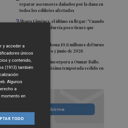
reparar ascensores dañados por la dana en
todos los edificios afectados
3
Álvaro Giménez, el último en llegar: "Cuando
te llama el Real Murcia poco tienes que
pensar"
4
La Generalitat abona 10,6 millones del turno
r y acceder a
de oficio de mayo y junio de 2026
tificadores únicos
cios y contenido,
5
Valencia Basket incorpora a Oumar Ballo,
os (1913)
también
que jugará la próxima temporada cedido en
calización
Galatasaray
 web. Algunos
derecho a
ier momento en
Quiero suscribirme
PTAR TODO