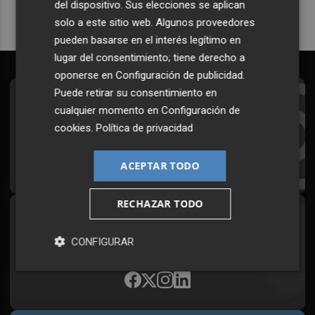
del dispositivo. Sus elecciones se aplican
solo a este sitio web. Algunos proveedores
pueden basarse en el interés legítimo en
lugar del consentimiento; tiene derecho a
oponerse en
Configuración de publicidad
.
Puede retirar su consentimiento en
Suscríbete al Boletín
cualquier momento en
Configuración de
cookies
.
Política de privacidad
Todos los días a primera hora en tu email
¡Quiero suscribirme!
ACEPTAR TODO
RECHAZAR TODO
Síguenos en redes
CONFIGURAR
Plaza Podcast, desde cualquier medio