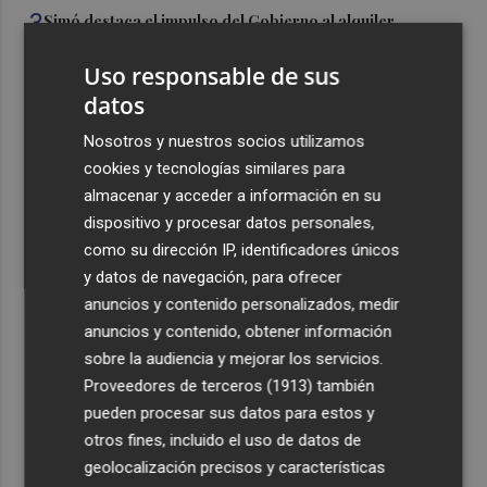
3
Simó destaca el impulso del Gobierno al alquiler
asequible en Castelló frente "a los pisos de 200.000
euros de Carrasco"
Uso responsable de sus
datos
4
Castelló adjudica a Civicons por 600.500 euros las
obras de reforma de la tenencia de alcaldía sur
Nosotros y nuestros socios utilizamos
cookies y tecnologías similares para
5
Castelló acelera el montaje de la infraestructura en las
almacenar y acceder a información en su
playas y el Planetari del eclipse para convertirlo en "un
dispositivo y procesar datos personales,
evento histórico"
como su dirección IP, identificadores únicos
y datos de navegación, para ofrecer
anuncios y contenido personalizados, medir
anuncios y contenido, obtener información
sobre la audiencia y mejorar los servicios.
Recibe toda la actualidad de
Proveedores de terceros (1913)
también
Plaza Podcast en tu correo
pueden procesar sus datos para estos y
otros fines, incluido el uso de datos de
Quiero suscribirme
geolocalización precisos y características