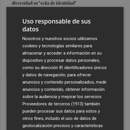
diversidad su "seña de identidad"
3
El centro de salud de Benetússer recibe un sello estatal
Uso responsable de sus
de calidad por su atención orientada a las personas
mayores
datos
4
Cartagena avanza con la modernización de los
Nosotros y nuestros socios utilizamos
Bomberos e impulsa una Ordenanza de Incendios
cookies y tecnologías similares para
almacenar y acceder a información en su
5
El Tesoro cierra el martes las subastas de agosto con
dispositivo y procesar datos personales,
una emisión de letras a tres y nueve meses
como su dirección IP, identificadores únicos
y datos de navegación, para ofrecer
anuncios y contenido personalizados, medir
anuncios y contenido, obtener información
sobre la audiencia y mejorar los servicios.
Recibe toda la actualidad de
Proveedores de terceros (1913)
también
Plaza Podcast en tu correo
pueden procesar sus datos para estos y
otros fines, incluido el uso de datos de
Quiero suscribirme
geolocalización precisos y características