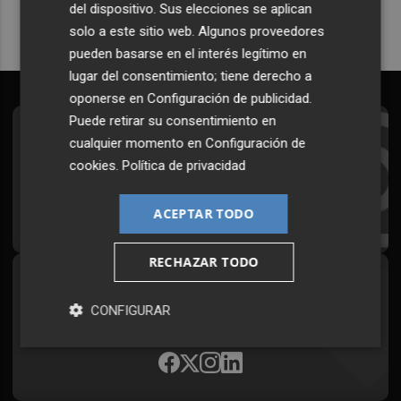
del dispositivo. Sus elecciones se aplican
solo a este sitio web. Algunos proveedores
pueden basarse en el interés legítimo en
lugar del consentimiento; tiene derecho a
oponerse en
Configuración de publicidad
.
Puede retirar su consentimiento en
Suscríbete al Boletín
cualquier momento en
Configuración de
cookies
.
Política de privacidad
Todos los días a primera hora en tu email
¡Quiero suscribirme!
ACEPTAR TODO
RECHAZAR TODO
Síguenos en redes
CONFIGURAR
Plaza Podcast, desde cualquier medio