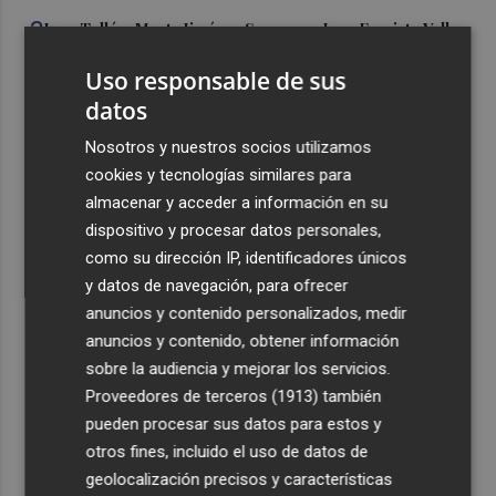
3
Juan Tallón, Marta Jiménez Serrano o Juan Evaristo Valls
Boix, protagonistas de la programación de agosto de
Uso responsable de sus
Entre Libros en Benicàssim
datos
4
Los talleres de ‘Magia en los Barrios’ de Castelló llegan
al Grupo Reyes
Nosotros y nuestros socios utilizamos
cookies y tecnologías similares para
5
Informe del CEAM sobre el incendio de la Vall d'Uixó: la
almacenar y acceder a información en su
vegetación perdió el 51% de humedad en los meses
dispositivo y procesar datos personales,
previos
como su dirección IP, identificadores únicos
y datos de navegación, para ofrecer
anuncios y contenido personalizados, medir
anuncios y contenido, obtener información
sobre la audiencia y mejorar los servicios.
Recibe toda la actualidad de
Proveedores de terceros (1913)
también
Plaza Podcast en tu correo
pueden procesar sus datos para estos y
otros fines, incluido el uso de datos de
Quiero suscribirme
geolocalización precisos y características