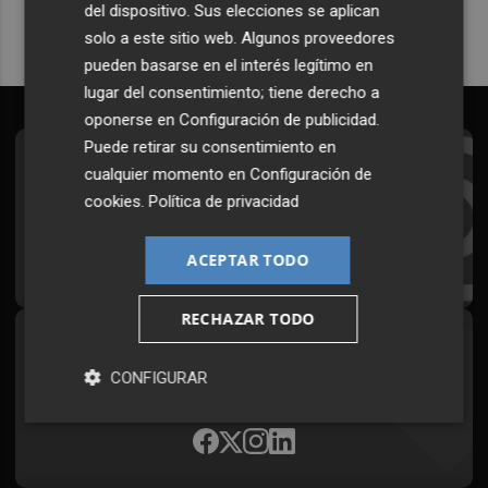
del dispositivo. Sus elecciones se aplican
solo a este sitio web. Algunos proveedores
pueden basarse en el interés legítimo en
lugar del consentimiento; tiene derecho a
oponerse en
Configuración de publicidad
.
Puede retirar su consentimiento en
Suscríbete al Boletín
cualquier momento en
Configuración de
cookies
.
Política de privacidad
Todos los días a primera hora en tu email
¡Quiero suscribirme!
ACEPTAR TODO
RECHAZAR TODO
Síguenos en redes
CONFIGURAR
Plaza Podcast, desde cualquier medio