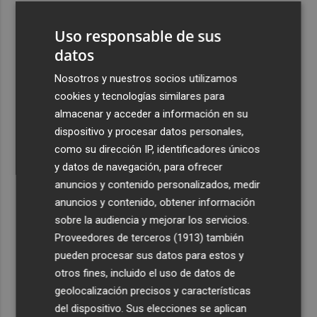
3
Controlado el incendio en Sierra Engarcerán (Castellón)
Uso responsable de sus
datos
4
La capacidad de los modelos de IA para burlar la
seguridad alarma a gobiernos y empresas
Nosotros y nuestros socios utilizamos
cookies y tecnologías similares para
5
El eclipse solar dispara el turismo y las búsquedas de
almacenar y acceder a información en su
alojamiento crecen hasta un 500%
dispositivo y procesar datos personales,
como su dirección IP, identificadores únicos
y datos de navegación, para ofrecer
anuncios y contenido personalizados, medir
anuncios y contenido, obtener información
Recibe toda la actualidad de
sobre la audiencia y mejorar los servicios.
Proveedores de terceros (1913)
también
Plaza Podcast en tu correo
pueden procesar sus datos para estos y
Quiero suscribirme
otros fines, incluido el uso de datos de
geolocalización precisos y características
del dispositivo. Sus elecciones se aplican