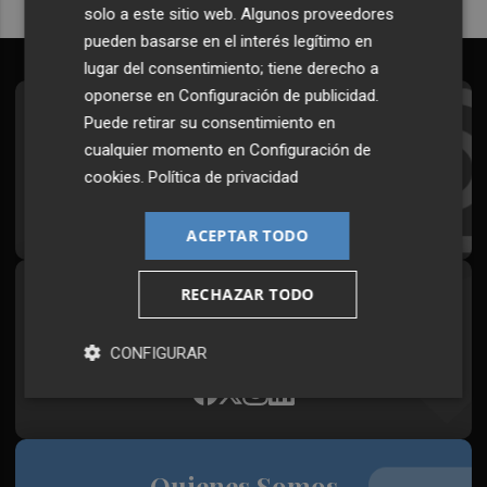
solo a este sitio web. Algunos proveedores
pueden basarse en el interés legítimo en
lugar del consentimiento; tiene derecho a
oponerse en
Configuración de publicidad
.
Suscríbete al Boletín
Puede retirar su consentimiento en
cualquier momento en
Configuración de
Todos los días a primera hora en tu email
cookies
.
Política de privacidad
¡Quiero suscribirme!
ACEPTAR TODO
RECHAZAR TODO
Síguenos en redes
Plaza Podcast, desde cualquier medio
CONFIGURAR
Quienes Somos