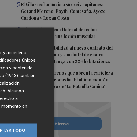
2
El Villarreal anuncia a sus seis capitanes:
Gerard Moreno, Foyth, Comesaña, Ayoze,
Cardona y Logan Costa
3
Más problemas en el lateral derecho:
Monferrer sufre una lesión muscular
4
San Javier da viabilidad al nuevo contrato del
r y acceder a
transporte urbano y a un hotel de cuatro
tificadores únicos
estrellas en La Manga con 324 habitaciones
cios y contenido,
5
Estos son los estrenos que abren la cartelera
os (1913)
también
en agosto: de la comedia 'El último mono' a
calización
una nueva entrega de 'La Patrulla Canina'
 web. Algunos
derecho a
ier momento en
Quiero suscribirme
PTAR TODO