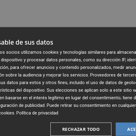
able de sus datos
os socios utilizamos cookies y tecnologías similares para almacena
dispositivo y procesar datos personales, como su dirección IP, iden
ción, para ofrecer anuncios y contenido personalizados, medir anun
n sobre la audiencia y mejorar los servicios.
Proveedores de tercer
s datos para estos y otros fines, incluido el uso de datos de geolo
rísticas del dispositivo. Sus elecciones se aplican solo a este sitio
 basarse en el interés legítimo en lugar del consentimiento; tiene 
guración de publicidad
. Puede retirar su consentimiento en cualqu
cookies
.
Política de privacidad
Recibe toda la actualidad de
Plaza Podcast en tu correo
RECHAZAR TODO
ACE