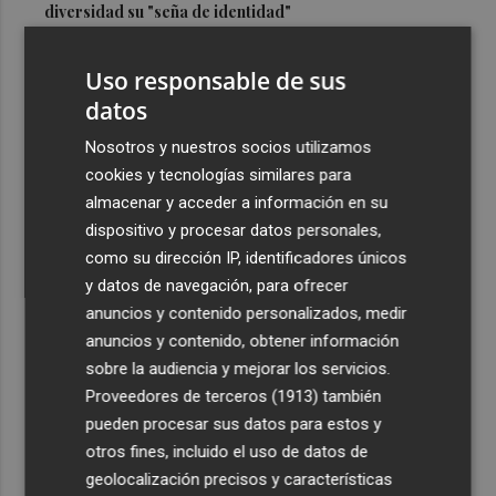
diversidad su "seña de identidad"
3
El centro de salud de Benetússer recibe un sello estatal
Uso responsable de sus
de calidad por su atención orientada a las personas
mayores
datos
4
Cartagena avanza con la modernización de los
Nosotros y nuestros socios utilizamos
Bomberos e impulsa una Ordenanza de Incendios
cookies y tecnologías similares para
almacenar y acceder a información en su
5
El Tesoro cierra el martes las subastas de agosto con
dispositivo y procesar datos personales,
una emisión de letras a tres y nueve meses
como su dirección IP, identificadores únicos
y datos de navegación, para ofrecer
anuncios y contenido personalizados, medir
anuncios y contenido, obtener información
sobre la audiencia y mejorar los servicios.
Recibe toda la actualidad de
Proveedores de terceros (1913)
también
Plaza Podcast en tu correo
pueden procesar sus datos para estos y
otros fines, incluido el uso de datos de
Quiero suscribirme
geolocalización precisos y características