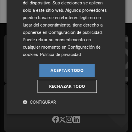
del dispositivo. Sus elecciones se aplican
solo a este sitio web. Algunos proveedores
pueden basarse en el interés legítimo en
lugar del consentimiento; tiene derecho a
oponerse en
Configuración de publicidad
.
Puede retirar su consentimiento en
Suscríbete al Boletín
cualquier momento en
Configuración de
cookies
.
Política de privacidad
Todos los días a primera hora en tu email
¡Quiero suscribirme!
ACEPTAR TODO
RECHAZAR TODO
Síguenos en redes
CONFIGURAR
Plaza Podcast, desde cualquier medio