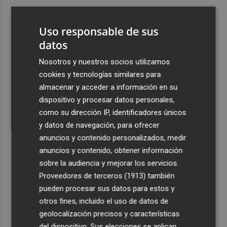
3
España amplía a siete aeropuertos, entre ellos Alicante-
Elche y Manises, los controles aleatorios a viajeros de
Uso responsable de sus
Italia
datos
4
La Biblioteca Valenciana conmemora el 750 aniversario
Nosotros y nuestros socios utilizamos
del legado de Jaume I
cookies y tecnologías similares para
5
Una gran cadena humana de cariño y reivindicación se
almacenar y acceder a información en su
vuelve a abrazar en las playas por el Mar Menor
dispositivo y procesar datos personales,
como su dirección IP, identificadores únicos
y datos de navegación, para ofrecer
anuncios y contenido personalizados, medir
anuncios y contenido, obtener información
sobre la audiencia y mejorar los servicios.
Recibe toda la actualidad de
Proveedores de terceros (1913)
también
Plaza Podcast en tu correo
pueden procesar sus datos para estos y
otros fines, incluido el uso de datos de
Quiero suscribirme
geolocalización precisos y características
del dispositivo. Sus elecciones se aplican