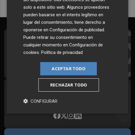
solo a este sitio web. Algunos proveedores
pueden basarse en el interés legítimo en
lugar del consentimiento; tiene derecho a
oponerse en
Configuración de publicidad
.
Puede retirar su consentimiento en
Suscríbete al Boletín
cualquier momento en
Configuración de
Todos los días a primera hora en tu email
cookies
.
Política de privacidad
¡Quiero suscribirme!
ACEPTAR TODO
RECHAZAR TODO
Síguenos en redes
Plaza Podcast, desde cualquier medio
CONFIGURAR