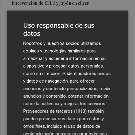
intervención de EEUU y Japón en el yen
3
El PSPV de Benidorm replica a la Generalitat sobre
Punta Llisera: "No estamos ante un debate político, sino
Uso responsable de sus
ante una situación declarada ilegal"
datos
4
El transporte urbano por autobús aumenta un 1,9% en
Nosotros y nuestros socios utilizamos
junio en Comunitat Valenciana hasta los 17,4 millones
cookies y tecnologías similares para
5
El CEIP Rosa Serrano de Paiporta recibe la visita del
almacenar y acceder a información en su
equipo técnico que ejecutará las obras del forjado
dispositivo y procesar datos personales,
sanitario
como su dirección IP, identificadores únicos
y datos de navegación, para ofrecer
anuncios y contenido personalizados, medir
anuncios y contenido, obtener información
sobre la audiencia y mejorar los servicios.
Proveedores de terceros (1913)
también
Recibe toda la actualidad de
pueden procesar sus datos para estos y
Plaza Podcast en tu correo
otros fines, incluido el uso de datos de
geolocalización precisos y características
Quiero suscribirme