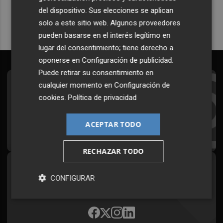
del dispositivo. Sus elecciones se aplican
solo a este sitio web. Algunos proveedores
pueden basarse en el interés legítimo en
lugar del consentimiento; tiene derecho a
oponerse en
Configuración de publicidad
.
Puede retirar su consentimiento en
cualquier momento en
Configuración de
Suscríbete al Boletín
cookies
.
Política de privacidad
Todos los días a primera hora en tu email
ACEPTAR TODO
¡Quiero suscribirme!
RECHAZAR TODO
Síguenos en redes
CONFIGURAR
Plaza Podcast, desde cualquier medio