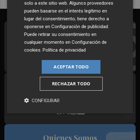
solo a este sitio web. Algunos proveedores
pueden basarse en el interés legítimo en
lugar del consentimiento; tiene derecho a
oponerse en
Configuración de publicidad
.
Suscríbete al Boletín
Puede retirar su consentimiento en
cualquier momento en
Configuración de
Todos los días a primera hora en tu email
cookies
.
Política de privacidad
¡Quiero suscribirme!
ACEPTAR TODO
RECHAZAR TODO
Síguenos en redes
Plaza Podcast, desde cualquier medio
CONFIGURAR
Quienes Somos