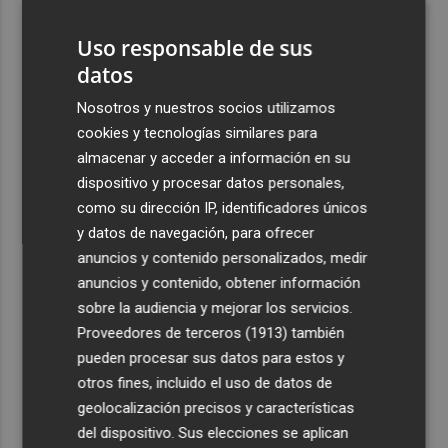
3
El Castell de l'Olla de Altea 2026, en imágenes
Uso responsable de sus
datos
4
El Villarreal pone el broche de oro a la pretemporada
con una victoria contra el Galatasaray
Nosotros y nuestros socios utilizamos
cookies y tecnologías similares para
5
Kiat Lim preside por primera vez un partido en Mestalla
almacenar y acceder a información en su
dispositivo y procesar datos personales,
como su dirección IP, identificadores únicos
y datos de navegación, para ofrecer
anuncios y contenido personalizados, medir
anuncios y contenido, obtener información
Recibe toda la actualidad de
sobre la audiencia y mejorar los servicios.
Plaza Podcast en tu correo
Proveedores de terceros (1913)
también
pueden procesar sus datos para estos y
Quiero suscribirme
otros fines, incluido el uso de datos de
geolocalización precisos y características
del dispositivo. Sus elecciones se aplican