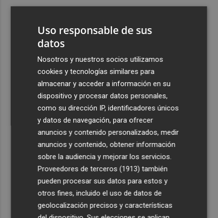
3
ViviFind, el buscador inmobiliario con IA surgido del
PCUMH, prepara sus primeras alianzas con el sector
Uso responsable de sus
4
datos
Castelló apuesta por convertir el eclipse en un referente
científico: recibirá a un gran equipo de expertos
Nosotros y nuestros socios utilizamos
5
El Villarreal anuncia a sus seis capitanes: Gerard
cookies y tecnologías similares para
Moreno, Foyth, Comesaña, Ayoze, Cardona y Logan
almacenar y acceder a información en su
Costa
dispositivo y procesar datos personales,
como su dirección IP, identificadores únicos
y datos de navegación, para ofrecer
anuncios y contenido personalizados, medir
anuncios y contenido, obtener información
sobre la audiencia y mejorar los servicios.
Recibe toda la actualidad de
Proveedores de terceros (1913)
también
Plaza Podcast en tu correo
pueden procesar sus datos para estos y
otros fines, incluido el uso de datos de
Quiero suscribirme
geolocalización precisos y características
del dispositivo. Sus elecciones se aplican