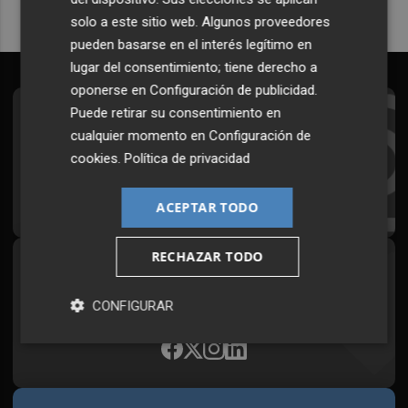
solo a este sitio web. Algunos proveedores
pueden basarse en el interés legítimo en
lugar del consentimiento; tiene derecho a
oponerse en
Configuración de publicidad
.
Puede retirar su consentimiento en
Suscríbete al Boletín
cualquier momento en
Configuración de
Todos los días a primera hora en tu email
cookies
.
Política de privacidad
¡Quiero suscribirme!
ACEPTAR TODO
RECHAZAR TODO
Síguenos en redes
Plaza Podcast, desde cualquier medio
CONFIGURAR