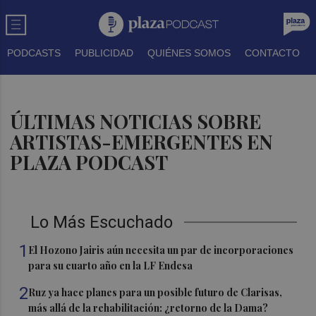
PODCASTS
PUBLICIDAD
QUIÉNES SOMOS
CONTACTO
ÚLTIMAS NOTICIAS SOBRE
ARTISTAS-EMERGENTES EN
PLAZA PODCAST
Lo Más Escuchado
1
El Hozono Jairis aún necesita un par de incorporaciones
para su cuarto año en la LF Endesa
2
Ruz ya hace planes para un posible futuro de Clarisas,
más allá de la rehabilitación: ¿retorno de la Dama?