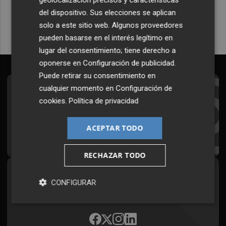
Quiero suscribirme
del dispositivo. Sus elecciones se aplican
solo a este sitio web. Algunos proveedores
pueden basarse en el interés legítimo en
lugar del consentimiento; tiene derecho a
oponerse en
Configuración de publicidad
.
Puede retirar su consentimiento en
cualquier momento en
Configuración de
Suscríbete al Boletín
cookies
.
Política de privacidad
Todos los días a primera hora en tu email
ACEPTAR TODO
¡Quiero suscribirme!
RECHAZAR TODO
Síguenos en redes
CONFIGURAR
Plaza Podcast, desde cualquier medio