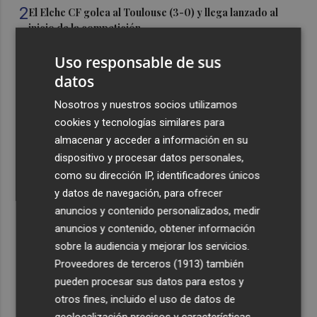
2
El Elche CF golea al Toulouse (3-0) y llega lanzado al
inicio de la competición
3
Burriana aprueba las bases para crear 14 nuevas plazas
Uso responsable de sus
de agente de la Policía Local
datos
4
Más de 1.800 estudiantes conocen las bases aéreas de
Nosotros y nuestros socios utilizamos
San Javier y Alcantarilla con el programa 'Pioneros de la
cookies y tecnologías similares para
aviación'
almacenar y acceder a información en su
5
Castelló mejora 33 zonas de juegos infantiles en julio:
dispositivo y procesar datos personales,
destina 324.000 euros
como su dirección IP, identificadores únicos
y datos de navegación, para ofrecer
anuncios y contenido personalizados, medir
anuncios y contenido, obtener información
sobre la audiencia y mejorar los servicios.
Proveedores de terceros (1913)
también
Recibe toda la actualidad de
pueden procesar sus datos para estos y
Plaza Podcast en tu correo
otros fines, incluido el uso de datos de
geolocalización precisos y características