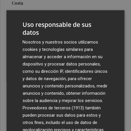
Costa
3
Más problemas en el lateral derecho: Monferrer sufre
una lesión muscular
Uso responsable de sus
4
datos
San Javier da viabilidad al nuevo contrato del transporte
urbano y a un hotel de cuatro estrellas en La Manga con
Nosotros y nuestros socios utilizamos
324 habitaciones
cookies y tecnologías similares para
5
Estos son los estrenos que abren la cartelera en agosto:
almacenar y acceder a información en su
de la comedia 'El último mono' a una nueva entrega de
dispositivo y procesar datos personales,
'La Patrulla Canina'
como su dirección IP, identificadores únicos
y datos de navegación, para ofrecer
anuncios y contenido personalizados, medir
anuncios y contenido, obtener información
sobre la audiencia y mejorar los servicios.
Proveedores de terceros (1913)
también
Recibe toda la actualidad de
pueden procesar sus datos para estos y
Plaza Podcast en tu correo
otros fines, incluido el uso de datos de
geolocalización precisos y características
Quiero suscribirme