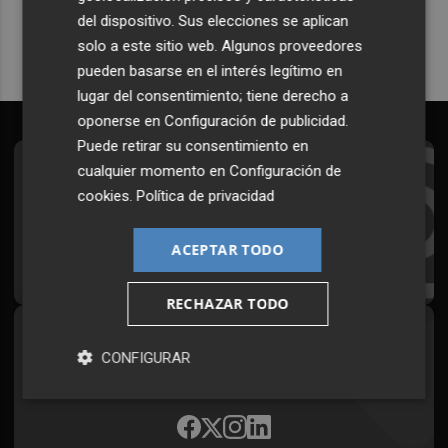
del dispositivo. Sus elecciones se aplican
solo a este sitio web. Algunos proveedores
pueden basarse en el interés legítimo en
lugar del consentimiento; tiene derecho a
oponerse en
Configuración de publicidad
.
Puede retirar su consentimiento en
cualquier momento en
Configuración de
Suscríbete al Boletín
cookies
.
Política de privacidad
Todos los días a primera hora en tu email
ACEPTAR TODO
¡Quiero suscribirme!
RECHAZAR TODO
Síguenos en redes
CONFIGURAR
Plaza Podcast, desde cualquier medio