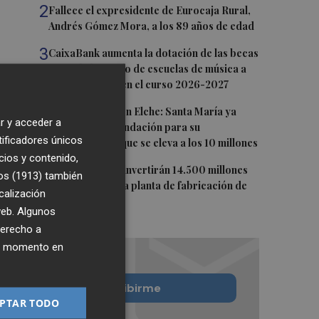
2
Fallece el expresidente de Eurocaja Rural,
Andrés Gómez Mora, a los 89 años de edad
3
CaixaBank aumenta la dotación de las becas
para el alumnado de escuelas de música a
275.000 euros en el curso 2026-2027
4
Fumata blanca en Elche: Santa María ya
r y acceder a
constituida la fundación para su
tificadores únicos
rehabilitación, que se eleva a los 10 millones
cios y contenido,
5
Tesla y SpaceX invertirán 14.500 millones
os (1913)
también
para construir la planta de fabricación de
calización
chips Terafab
 web. Algunos
derecho a
ier momento en
Quiero suscribirme
PTAR TODO