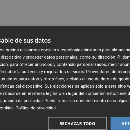
able de sus datos
os socios utilizamos cookies y tecnologías similares para almacena
dispositivo y procesar datos personales, como su dirección IP, iden
ción, para ofrecer anuncios y contenido personalizados, medir anun
n sobre la audiencia y mejorar los servicios.
Proveedores de tercer
s datos para estos y otros fines, incluido el uso de datos de geolo
rísticas del dispositivo. Sus elecciones se aplican solo a este sitio
 basarse en el interés legítimo en lugar del consentimiento; tiene 
guración de publicidad
. Puede retirar su consentimiento en cualqu
cookies
.
Política de privacidad
Recibe toda la actualidad de
Plaza Podcast en tu correo
RECHAZAR TODO
ACE