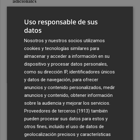
adicionales
3
Los equipos de extinción afrontan horas "vitales" en
Tírig para trabajar con medios aéreos
Uso responsable de sus
datos
4
La Guardia Civil desplegará un dispositivo especial de
seguridad por el eclipse del día 12, con más de 24.000
Nosotros y nuestros socios utilizamos
efectivos
cookies y tecnologías similares para
almacenar y acceder a información en su
5
El Ayuntamiento de València lanza un decálogo para
dispositivo y procesar datos personales,
seguir el eclipse con seguridad
como su dirección IP, identificadores únicos
y datos de navegación, para ofrecer
anuncios y contenido personalizados, medir
anuncios y contenido, obtener información
sobre la audiencia y mejorar los servicios.
Recibe toda la actualidad de
Proveedores de terceros (1913)
también
Plaza Podcast en tu correo
pueden procesar sus datos para estos y
otros fines, incluido el uso de datos de
Quiero suscribirme
geolocalización precisos y características