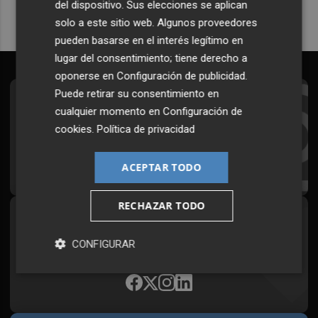
del dispositivo. Sus elecciones se aplican
solo a este sitio web. Algunos proveedores
pueden basarse en el interés legítimo en
lugar del consentimiento; tiene derecho a
oponerse en
Configuración de publicidad
.
Puede retirar su consentimiento en
Suscríbete al Boletín
cualquier momento en
Configuración de
cookies
.
Política de privacidad
Todos los días a primera hora en tu email
¡Quiero suscribirme!
ACEPTAR TODO
RECHAZAR TODO
Síguenos en redes
CONFIGURAR
Plaza Podcast, desde cualquier medio