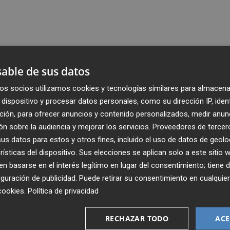
able de sus datos
os socios utilizamos cookies y tecnologías similares para almacena
dispositivo y procesar datos personales, como su dirección IP, iden
ción, para ofrecer anuncios y contenido personalizados, medir anun
n sobre la audiencia y mejorar los servicios.
Proveedores de tercer
s datos para estos y otros fines, incluido el uso de datos de geolo
rísticas del dispositivo. Sus elecciones se aplican solo a este sitio
 basarse en el interés legítimo en lugar del consentimiento; tiene 
guración de publicidad
. Puede retirar su consentimiento en cualqu
cookies
.
Política de privacidad
Recibe toda la actualidad de
Plaza Podcast en tu correo
RECHAZAR TODO
ACE