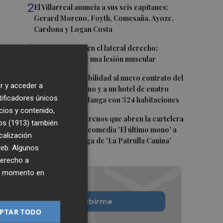
2
El Villarreal anuncia a sus seis capitanes:
Gerard Moreno, Foyth, Comesaña, Ayoze,
Cardona y Logan Costa
3
Más problemas en el lateral derecho:
Monferrer sufre una lesión muscular
4
San Javier da viabilidad al nuevo contrato del
r y acceder a
transporte urbano y a un hotel de cuatro
tificadores únicos
estrellas en La Manga con 324 habitaciones
cios y contenido,
5
Estos son los estrenos que abren la cartelera
os (1913)
también
en agosto: de la comedia 'El último mono' a
calización
una nueva entrega de 'La Patrulla Canina'
 web. Algunos
derecho a
ier momento en
Quiero suscribirme
PTAR TODO