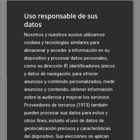
3
El homenaje a Ferran Torres en Foios, en imágenes
Uso responsable de sus
datos
4
Ferran Torres, recibido con un baño de masas en su
pueblo: "Allá donde voy siempre digo que soy de Foios"
Nosotros y nuestros socios utilizamos
cookies y tecnologías similares para
5
Foios se vuelca con Ferran Torres
almacenar y acceder a información en su
dispositivo y procesar datos personales,
como su dirección IP, identificadores únicos
y datos de navegación, para ofrecer
anuncios y contenido personalizados, medir
anuncios y contenido, obtener información
Recibe toda la actualidad de
sobre la audiencia y mejorar los servicios.
Proveedores de terceros (1913)
también
Plaza Podcast en tu correo
pueden procesar sus datos para estos y
Quiero suscribirme
otros fines, incluido el uso de datos de
geolocalización precisos y características
del dispositivo. Sus elecciones se aplican