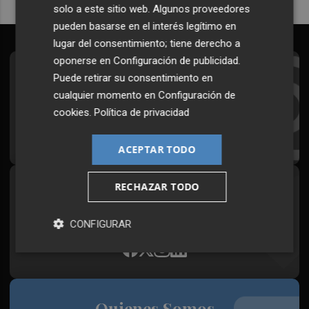
solo a este sitio web. Algunos proveedores
pueden basarse en el interés legítimo en
lugar del consentimiento; tiene derecho a
oponerse en
Configuración de publicidad
.
Suscríbete al Boletín
Puede retirar su consentimiento en
cualquier momento en
Configuración de
Todos los días a primera hora en tu email
cookies
.
Política de privacidad
¡Quiero suscribirme!
ACEPTAR TODO
RECHAZAR TODO
Síguenos en redes
Plaza Podcast, desde cualquier medio
CONFIGURAR
Quienes Somos