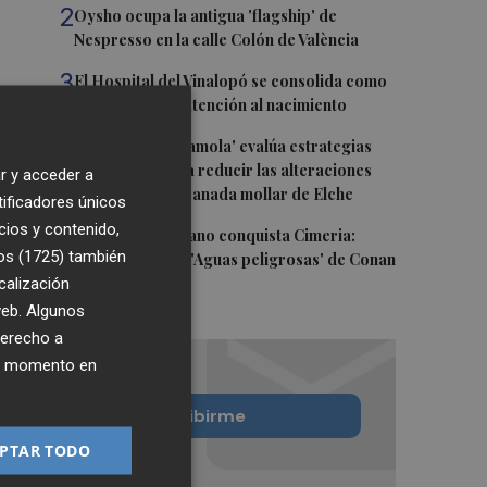
2
Oysho ocupa la antigua 'flagship' de
Nespresso en la calle Colón de València
3
El Hospital del Vinalopó se consolida como
referente en la atención al nacimiento
4
El proyecto 'Gramola' evalúa estrategias
sostenibles para reducir las alteraciones
r y acceder a
internas de la granada mollar de Elche
tificadores únicos
cios y contenido,
5
El talento murciano conquista Cimeria:
os (1725)
también
Dagnino ilustra 'Aguas peligrosas' de Conan
calización
el Bárbaro
 web. Algunos
derecho a
ier momento en
Quiero suscribirme
PTAR TODO