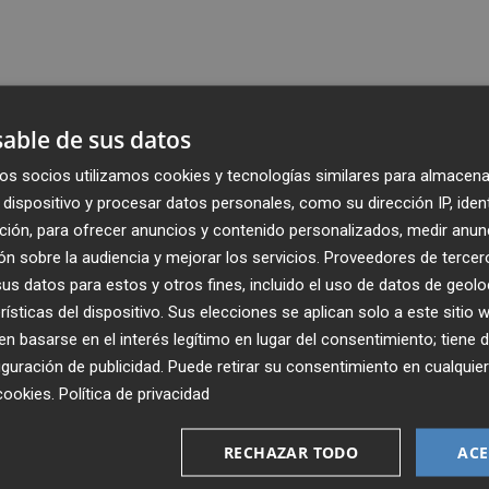
able de sus datos
os socios utilizamos cookies y tecnologías similares para almacena
dispositivo y procesar datos personales, como su dirección IP, iden
ción, para ofrecer anuncios y contenido personalizados, medir anun
n sobre la audiencia y mejorar los servicios.
Proveedores de tercer
s datos para estos y otros fines, incluido el uso de datos de geolo
rísticas del dispositivo. Sus elecciones se aplican solo a este sitio
 basarse en el interés legítimo en lugar del consentimiento; tiene 
guración de publicidad
. Puede retirar su consentimiento en cualqu
Recibe toda la actualidad de
cookies
.
Política de privacidad
Plaza Podcast en tu correo
RECHAZAR TODO
ACE