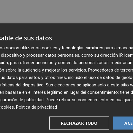
able de sus datos
os socios utilizamos cookies y tecnologías similares para almacena
dispositivo y procesar datos personales, como su dirección IP, iden
ción, para ofrecer anuncios y contenido personalizados, medir anun
n sobre la audiencia y mejorar los servicios.
Proveedores de tercer
s datos para estos y otros fines, incluido el uso de datos de geolo
rísticas del dispositivo. Sus elecciones se aplican solo a este sitio
 basarse en el interés legítimo en lugar del consentimiento; tiene 
guración de publicidad
. Puede retirar su consentimiento en cualqu
Recibe toda la actualidad de
cookies
.
Política de privacidad
Plaza Podcast en tu correo
RECHAZAR TODO
ACE