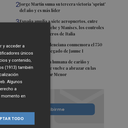
2
Jorge Martín suma su tercera victoria 'sprint'
del año y es más líder
3
España amplía a siete aeropuertos, entre
ellos Alicante-Elche y Manises, los controles
aleatorios a viajeros de Italia
4
La Biblioteca Valenciana conmemora el 750
r y acceder a
aniversario del legado de Jaume I
tificadores únicos
cios y contenido,
5
Una gran cadena humana de cariño y
os (1913)
también
reivindicación se vuelve a abrazar en las
calización
playas por el Mar Menor
 web. Algunos
derecho a
ier momento en
Quiero suscribirme
PTAR TODO