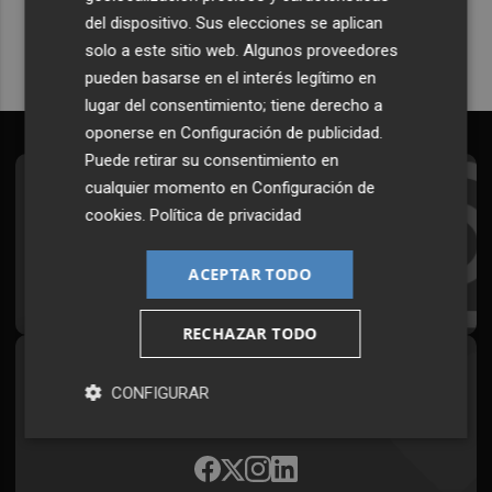
del dispositivo. Sus elecciones se aplican
solo a este sitio web. Algunos proveedores
pueden basarse en el interés legítimo en
lugar del consentimiento; tiene derecho a
oponerse en
Configuración de publicidad
.
Puede retirar su consentimiento en
cualquier momento en
Configuración de
Suscríbete al Boletín
cookies
.
Política de privacidad
Todos los días a primera hora en tu email
ACEPTAR TODO
¡Quiero suscribirme!
RECHAZAR TODO
Síguenos en redes
CONFIGURAR
Plaza Podcast, desde cualquier medio