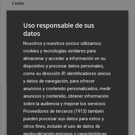
Costa
3
Más problemas en el lateral derecho: Monferrer sufre
una lesión muscular
Uso responsable de sus
4
datos
San Javier da viabilidad al nuevo contrato del transporte
urbano y a un hotel de cuatro estrellas en La Manga con
Nosotros y nuestros socios utilizamos
324 habitaciones
cookies y tecnologías similares para
5
Estos son los estrenos que abren la cartelera en agosto:
almacenar y acceder a información en su
de la comedia 'El último mono' a una nueva entrega de
dispositivo y procesar datos personales,
'La Patrulla Canina'
como su dirección IP, identificadores únicos
y datos de navegación, para ofrecer
anuncios y contenido personalizados, medir
anuncios y contenido, obtener información
sobre la audiencia y mejorar los servicios.
Proveedores de terceros (1913)
también
Recibe toda la actualidad de
pueden procesar sus datos para estos y
Plaza Podcast en tu correo
otros fines, incluido el uso de datos de
geolocalización precisos y características
Quiero suscribirme