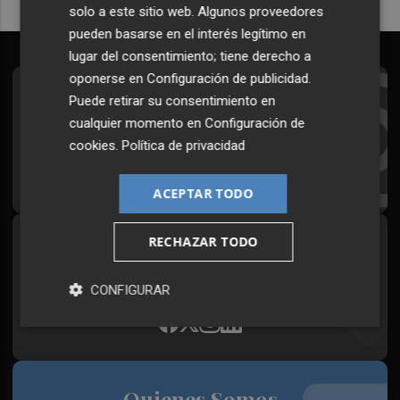
solo a este sitio web. Algunos proveedores
pueden basarse en el interés legítimo en
lugar del consentimiento; tiene derecho a
oponerse en
Configuración de publicidad
.
Suscríbete al Boletín
Puede retirar su consentimiento en
cualquier momento en
Configuración de
Todos los días a primera hora en tu email
cookies
.
Política de privacidad
¡Quiero suscribirme!
ACEPTAR TODO
RECHAZAR TODO
Síguenos en redes
Plaza Podcast, desde cualquier medio
CONFIGURAR
Quienes Somos