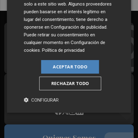
solo a este sitio web. Algunos proveedores
pueden basarse en el interés legítimo en
lugar del consentimiento; tiene derecho a
oponerse en
Configuración de publicidad
.
Suscríbete al Boletín
Puede retirar su consentimiento en
cualquier momento en
Configuración de
Todos los días a primera hora en tu email
cookies
.
Política de privacidad
¡Quiero suscribirme!
ACEPTAR TODO
RECHAZAR TODO
Síguenos en redes
Plaza Podcast, desde cualquier medio
CONFIGURAR
Quienes Somos