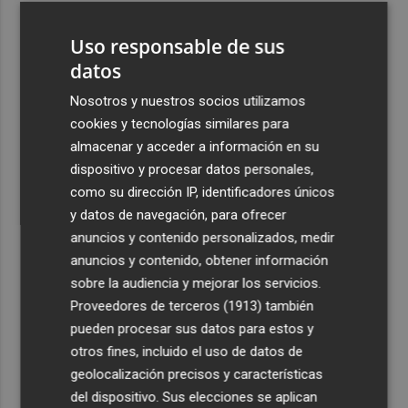
3
España restablece los controles fronterizos a los
Uso responsable de sus
viajeros procedentes de Italia
datos
4
El homenaje a Ferran Torres en Foios, en imágenes
Nosotros y nuestros socios utilizamos
cookies y tecnologías similares para
5
Ferran Torres, recibido con un baño de masas en su
almacenar y acceder a información en su
pueblo: "Allá donde voy siempre digo que soy de Foios"
dispositivo y procesar datos personales,
como su dirección IP, identificadores únicos
y datos de navegación, para ofrecer
anuncios y contenido personalizados, medir
anuncios y contenido, obtener información
Recibe toda la actualidad de
sobre la audiencia y mejorar los servicios.
Proveedores de terceros (1913)
también
Plaza Podcast en tu correo
pueden procesar sus datos para estos y
Quiero suscribirme
otros fines, incluido el uso de datos de
geolocalización precisos y características
del dispositivo. Sus elecciones se aplican