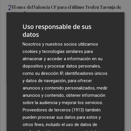
2
El once del Valencia CF para el último Trofeu Taronja de
Mestalla
3
Aemet prevé peligro de incendios "muy alto" o
Uso responsable de sus
"extremo" en la mayor parte de la Península y Baleares
datos
el día del eclipse
Nosotros y nuestros socios utilizamos
4
Company: “Estamos comenzando a ver el equipo que
cookies y tecnologías similares para
queremos ver en la Liga”
almacenar y acceder a información en su
5
Ocho helicópteros, un avión y más de 100 brigadas se
dispositivo y procesar datos personales,
movilizan en Moratalla por un incendio forestal
como su dirección IP, identificadores únicos
y datos de navegación, para ofrecer
anuncios y contenido personalizados, medir
anuncios y contenido, obtener información
sobre la audiencia y mejorar los servicios.
Proveedores de terceros (1913)
también
Recibe toda la actualidad de
pueden procesar sus datos para estos y
Plaza Podcast en tu correo
otros fines, incluido el uso de datos de