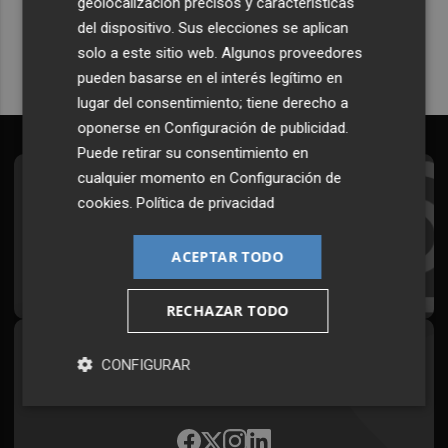
geolocalización precisos y características
Quiero suscribirme
del dispositivo. Sus elecciones se aplican
solo a este sitio web. Algunos proveedores
pueden basarse en el interés legítimo en
lugar del consentimiento; tiene derecho a
oponerse en
Configuración de publicidad
.
Puede retirar su consentimiento en
cualquier momento en
Configuración de
Suscríbete al Boletín
cookies
.
Política de privacidad
Todos los días a primera hora en tu email
ACEPTAR TODO
¡Quiero suscribirme!
RECHAZAR TODO
Síguenos en redes
CONFIGURAR
Plaza Podcast, desde cualquier medio