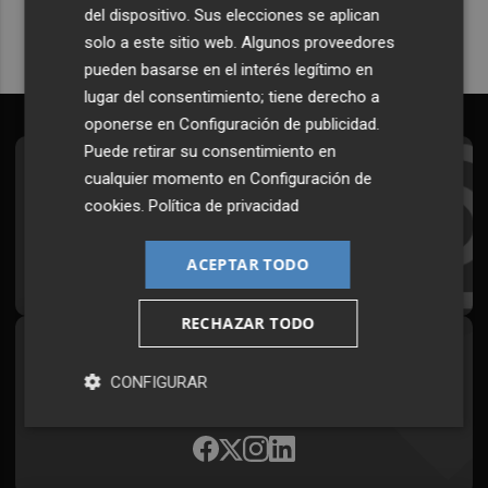
del dispositivo. Sus elecciones se aplican
solo a este sitio web. Algunos proveedores
pueden basarse en el interés legítimo en
lugar del consentimiento; tiene derecho a
oponerse en
Configuración de publicidad
.
Puede retirar su consentimiento en
Suscríbete al Boletín
cualquier momento en
Configuración de
cookies
.
Política de privacidad
Todos los días a primera hora en tu email
ACEPTAR TODO
¡Quiero suscribirme!
RECHAZAR TODO
Síguenos en redes
CONFIGURAR
Plaza Podcast, desde cualquier medio