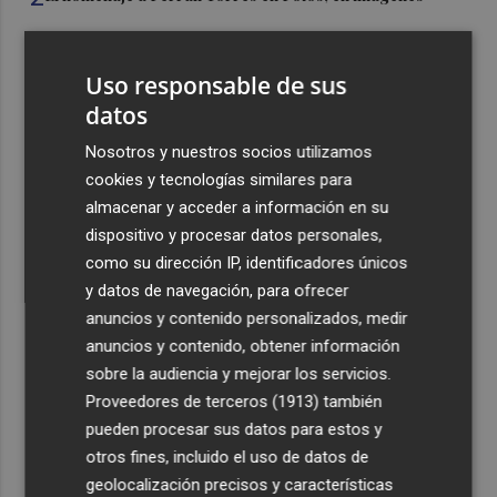
3
Ferran Torres, recibido con un baño de masas en su
Uso responsable de sus
pueblo: "Allá donde voy siempre digo que soy de Foios"
datos
4
Foios se vuelca con Ferran Torres
Nosotros y nuestros socios utilizamos
cookies y tecnologías similares para
5
La serie murciana protagonizada por un conejo de
almacenar y acceder a información en su
peluche malhablado y gamberro que triunfa en las
dispositivo y procesar datos personales,
redes: así es 'Yván y Lolo'
como su dirección IP, identificadores únicos
y datos de navegación, para ofrecer
anuncios y contenido personalizados, medir
anuncios y contenido, obtener información
sobre la audiencia y mejorar los servicios.
Recibe toda la actualidad de
Proveedores de terceros (1913)
también
pueden procesar sus datos para estos y
Plaza Podcast en tu correo
otros fines, incluido el uso de datos de
Quiero suscribirme
geolocalización precisos y características