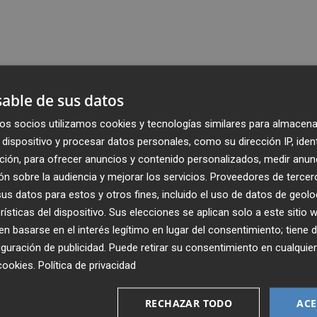
able de sus datos
os socios utilizamos cookies y tecnologías similares para almacena
dispositivo y procesar datos personales, como su dirección IP, iden
ción, para ofrecer anuncios y contenido personalizados, medir anun
n sobre la audiencia y mejorar los servicios.
Proveedores de tercer
s datos para estos y otros fines, incluido el uso de datos de geolo
rísticas del dispositivo. Sus elecciones se aplican solo a este sitio
 basarse en el interés legítimo en lugar del consentimiento; tiene 
guración de publicidad
. Puede retirar su consentimiento en cualqu
cookies
.
Política de privacidad
Recibe toda la actualidad de
Plaza Podcast en tu correo
RECHAZAR TODO
ACE