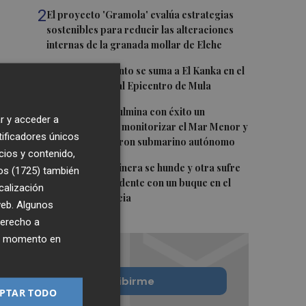
2
El proyecto 'Gramola' evalúa estrategias
sostenibles para reducir las alteraciones
internas de la granada mollar de Elche
3
María Escarmiento se suma a El Kanka en el
cartel del festival Epicentro de Mula
4
UPCT Makers culmina con éxito un
r y acceder a
catamarán para monitorizar el Mar Menor y
tificadores únicos
ya prepara un dron submarino autónomo
cios y contenido,
5
Una batea clochinera se hunde y otra sufre
os (1725)
también
daños en un incidente con un buque en el
calización
puerto de Valencia
 web. Algunos
derecho a
ier momento en
Quiero suscribirme
PTAR TODO