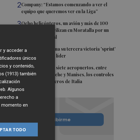
2
Company: “Estamos comenzando a ver el
equipo que queremos ver en la Liga”
3
Ocho helicópteros, un avión y más de 100
brigadas se movilizan en Moratalla por un
incendio forestal
4
Jorge Martín suma su tercera victoria 'sprint'
r y acceder a
del año y es más líder
tificadores únicos
cios y contenido,
5
España amplía a siete aeropuertos, entre
os (1913)
también
ellos Alicante-Elche y Manises, los controles
calización
aleatorios a viajeros de Italia
 web. Algunos
derecho a
ier momento en
Quiero suscribirme
PTAR TODO