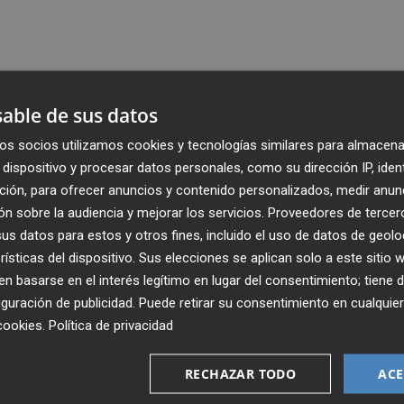
able de sus datos
os socios utilizamos cookies y tecnologías similares para almacena
dispositivo y procesar datos personales, como su dirección IP, iden
ción, para ofrecer anuncios y contenido personalizados, medir anun
n sobre la audiencia y mejorar los servicios.
Proveedores de tercer
s datos para estos y otros fines, incluido el uso de datos de geolo
rísticas del dispositivo. Sus elecciones se aplican solo a este sitio
 basarse en el interés legítimo en lugar del consentimiento; tiene 
guración de publicidad
. Puede retirar su consentimiento en cualqu
Recibe toda la actualidad de
cookies
.
Política de privacidad
Plaza Podcast en tu correo
RECHAZAR TODO
ACE