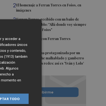
2
El homenaje a Ferran Torres en Foios, en
imágenes
3
Ferran Torres, recibido con un baño de
masas en su pueblo: "Allá donde voy siempre
digo que soy de Foios"
4
Foios se vuelca con Ferran Torres
r y acceder a
tificadores únicos
cios y contenido,
5
La serie murciana protagonizada por un
os (1913)
también
conejo de peluche malhablado y gamberro
calización
que triunfa en las redes: así es 'Yván y Lolo'
 web. Algunos
derecho a
ier momento en
Quiero suscribirme
PTAR TODO