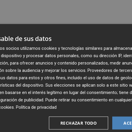
able de sus datos
os socios utilizamos cookies y tecnologías similares para almacena
dispositivo y procesar datos personales, como su dirección IP, iden
ción, para ofrecer anuncios y contenido personalizados, medir anun
n sobre la audiencia y mejorar los servicios.
Proveedores de tercer
s datos para estos y otros fines, incluido el uso de datos de geolo
rísticas del dispositivo. Sus elecciones se aplican solo a este sitio
 basarse en el interés legítimo en lugar del consentimiento; tiene 
guración de publicidad
. Puede retirar su consentimiento en cualqu
cookies
.
Política de privacidad
Recibe toda la actualidad de
Plaza Podcast en tu correo
RECHAZAR TODO
ACE