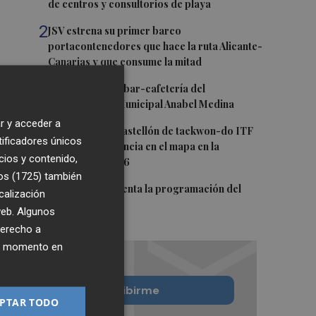
de centros y consultorios de playa
2
JSV estrena su primer barco
portacontenedores que hace la ruta Alicante-
Canarias y que consume la mitad
3
Torrent licita el bar-cafetería del
Polideportivo Municipal Anabel Medina
r y acceder a
4
Los clubes de Castellón de taekwon-do ITF
tificadores únicos
ponen a la provincia en el mapa en la
cios y contenido,
temporada 25/26
os (1725)
también
5
El Valencia presenta la programación del
calización
Trofeu Taronja
 web. Algunos
derecho a
ier momento en
Quiero suscribirme
PTAR TODO