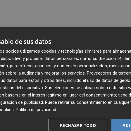
able de sus datos
os socios utilizamos cookies y tecnologías similares para almacena
dispositivo y procesar datos personales, como su dirección IP, iden
ción, para ofrecer anuncios y contenido personalizados, medir anun
n sobre la audiencia y mejorar los servicios.
Proveedores de tercer
s datos para estos y otros fines, incluido el uso de datos de geolo
rísticas del dispositivo. Sus elecciones se aplican solo a este sitio
 basarse en el interés legítimo en lugar del consentimiento; tiene 
guración de publicidad
. Puede retirar su consentimiento en cualqu
cookies
.
Política de privacidad
Recibe toda la actualidad de
Plaza Podcast en tu correo
RECHAZAR TODO
ACE