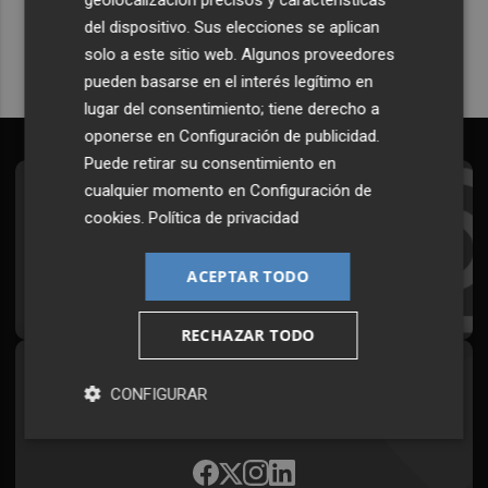
Quiero suscribirme
del dispositivo. Sus elecciones se aplican
solo a este sitio web. Algunos proveedores
pueden basarse en el interés legítimo en
lugar del consentimiento; tiene derecho a
oponerse en
Configuración de publicidad
.
Puede retirar su consentimiento en
cualquier momento en
Configuración de
Suscríbete al Boletín
cookies
.
Política de privacidad
Todos los días a primera hora en tu email
ACEPTAR TODO
¡Quiero suscribirme!
RECHAZAR TODO
Síguenos en redes
CONFIGURAR
Plaza Podcast, desde cualquier medio