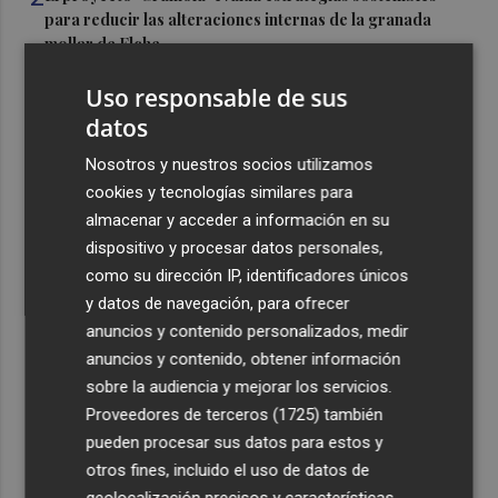
para reducir las alteraciones internas de la granada
mollar de Elche
3
María Escarmiento se suma a El Kanka en el cartel del
Uso responsable de sus
festival Epicentro de Mula
datos
4
UPCT Makers culmina con éxito un catamarán para
Nosotros y nuestros socios utilizamos
monitorizar el Mar Menor y ya prepara un dron
cookies y tecnologías similares para
submarino autónomo
almacenar y acceder a información en su
5
Una batea clochinera se hunde y otra sufre daños en un
dispositivo y procesar datos personales,
incidente con un buque en el puerto de Valencia
como su dirección IP, identificadores únicos
y datos de navegación, para ofrecer
anuncios y contenido personalizados, medir
anuncios y contenido, obtener información
sobre la audiencia y mejorar los servicios.
Proveedores de terceros (1725)
también
Recibe toda la actualidad de
pueden procesar sus datos para estos y
Plaza Podcast en tu correo
otros fines, incluido el uso de datos de
geolocalización precisos y características