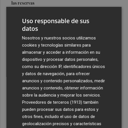
las reservas
3
La Diputación reduce en más de dos meses el tiempo
Uso responsable de sus
previsto de corte de la CV-560 por las obras del puente
de Càrcer
datos
4
Roig Arena estrena un festival de house de más de 10
Nosotros y nuestros socios utilizamos
horas con Folamour, Dan Shake o The Basement
cookies y tecnologías similares para
almacenar y acceder a información en su
5
Italia rechaza el ultimátum de España y no reevaluará la
dispositivo y procesar datos personales,
suspensión de Schengen hasta el 15 de agosto
como su dirección IP, identificadores únicos
y datos de navegación, para ofrecer
anuncios y contenido personalizados, medir
anuncios y contenido, obtener información
sobre la audiencia y mejorar los servicios.
Recibe toda la actualidad de
Proveedores de terceros (1913)
también
Plaza Podcast en tu correo
pueden procesar sus datos para estos y
otros fines, incluido el uso de datos de
Quiero suscribirme
geolocalización precisos y características