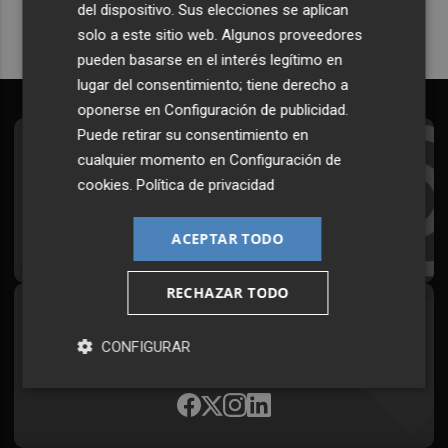
del dispositivo. Sus elecciones se aplican
solo a este sitio web. Algunos proveedores
pueden basarse en el interés legítimo en
lugar del consentimiento; tiene derecho a
oponerse en
Configuración de publicidad
.
Puede retirar su consentimiento en
Suscríbete al Boletín
cualquier momento en
Configuración de
cookies
.
Política de privacidad
Todos los días a primera hora en tu email
¡Quiero suscribirme!
ACEPTAR TODO
RECHAZAR TODO
Síguenos en redes
CONFIGURAR
Plaza Podcast, desde cualquier medio