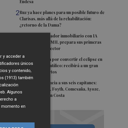
Endesa
2
Ruz ya hace planes para un posible futuro de
Clarisas, más allá de la rehabilitación:
¿retorno de la Dama?
3
ViviFind, el buscador inmobiliario con IA
surgido del PCUMH, prepara sus primeras
alianzas con el sector
r y acceder a
4
Castelló apuesta por convertir el eclipse en
tificadores únicos
un referente científico: recibirá a un gran
cios y contenido,
equipo de expertos
os (1913)
también
5
El Villarreal anuncia a sus seis capitanes:
calización
Gerard Moreno, Foyth, Comesaña, Ayoze,
 web. Algunos
Cardona y Logan Costa
derecho a
ier momento en