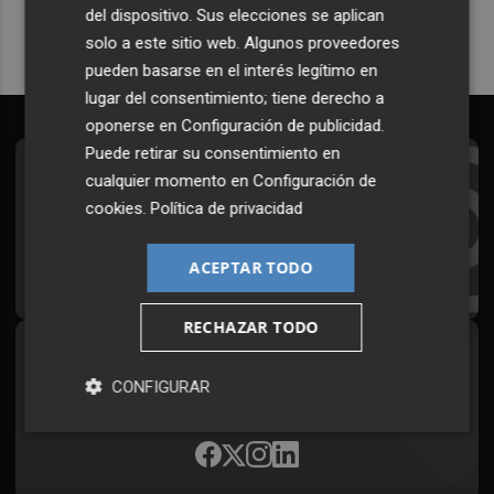
del dispositivo. Sus elecciones se aplican
solo a este sitio web. Algunos proveedores
pueden basarse en el interés legítimo en
lugar del consentimiento; tiene derecho a
oponerse en
Configuración de publicidad
.
Puede retirar su consentimiento en
Suscríbete al Boletín
cualquier momento en
Configuración de
cookies
.
Política de privacidad
Todos los días a primera hora en tu email
ACEPTAR TODO
¡Quiero suscribirme!
RECHAZAR TODO
Síguenos en redes
CONFIGURAR
Plaza Podcast, desde cualquier medio