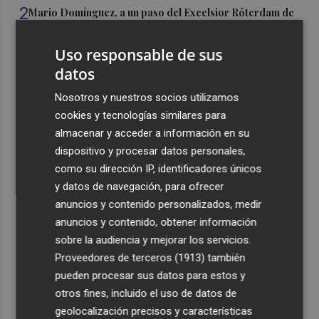
2
Mario Domínguez, a un paso del Excelsior Róterdam de
la Eredivisie
Uso responsable de sus
3
Entidades del Camp d'Elx reclaman más protagonismo
datos
en las fiestas para la Ufece y conciertos en valenciano
4
Nosotros y nuestros socios utilizamos
El Ibex 35 sube un 2% la primera semana de agosto tras
conquistar los históricos 20.000 puntos
cookies y tecnologías similares para
almacenar y acceder a información en su
5
Valencia Basket abrirá la EuroLeague Women en casa
dispositivo y procesar datos personales,
ante Fenerbahce Opet
como su dirección IP, identificadores únicos
y datos de navegación, para ofrecer
anuncios y contenido personalizados, medir
anuncios y contenido, obtener información
sobre la audiencia y mejorar los servicios.
Recibe toda la actualidad de
Proveedores de terceros (1913)
también
pueden procesar sus datos para estos y
Plaza Podcast en tu correo
otros fines, incluido el uso de datos de
Quiero suscribirme
geolocalización precisos y características