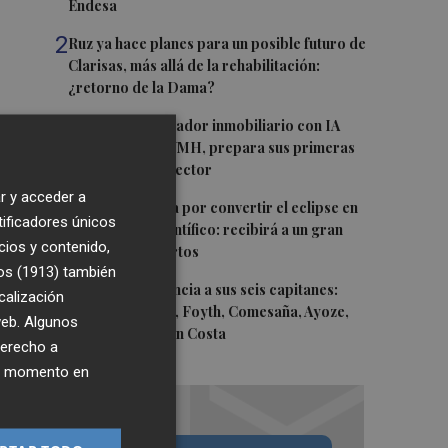
Endesa
2
Ruz ya hace planes para un posible futuro de
Clarisas, más allá de la rehabilitación:
¿retorno de la Dama?
3
ViviFind, el buscador inmobiliario con IA
surgido del PCUMH, prepara sus primeras
alianzas con el sector
r y acceder a
4
Castelló apuesta por convertir el eclipse en
tificadores únicos
un referente científico: recibirá a un gran
cios y contenido,
equipo de expertos
os (1913)
también
5
El Villarreal anuncia a sus seis capitanes:
calización
Gerard Moreno, Foyth, Comesaña, Ayoze,
 web. Algunos
Cardona y Logan Costa
derecho a
ier momento en