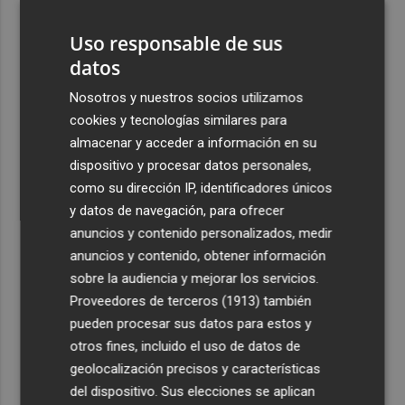
3
Mario Domínguez, a un paso del Excelsior Róterdam de
la Eredivisie
Uso responsable de sus
datos
4
Entidades del Camp d'Elx reclaman más protagonismo
en las fiestas para la Ufece y conciertos en valenciano
Nosotros y nuestros socios utilizamos
cookies y tecnologías similares para
5
El Ibex 35 sube un 2% la primera semana de agosto tras
almacenar y acceder a información en su
conquistar los históricos 20.000 puntos
dispositivo y procesar datos personales,
como su dirección IP, identificadores únicos
y datos de navegación, para ofrecer
anuncios y contenido personalizados, medir
anuncios y contenido, obtener información
Recibe toda la actualidad de
sobre la audiencia y mejorar los servicios.
Plaza Podcast en tu correo
Proveedores de terceros (1913)
también
pueden procesar sus datos para estos y
Quiero suscribirme
otros fines, incluido el uso de datos de
geolocalización precisos y características
del dispositivo. Sus elecciones se aplican