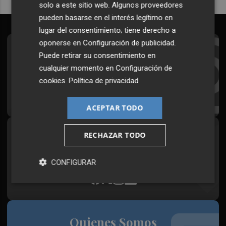
solo a este sitio web. Algunos proveedores
pueden basarse en el interés legítimo en
lugar del consentimiento; tiene derecho a
oponerse en
Configuración de publicidad
.
Suscríbete al Boletín
Puede retirar su consentimiento en
cualquier momento en
Configuración de
Todos los días a primera hora en tu email
cookies
.
Política de privacidad
¡Quiero suscribirme!
ACEPTAR TODO
RECHAZAR TODO
Síguenos en redes
Plaza Podcast, desde cualquier medio
CONFIGURAR
Quienes Somos