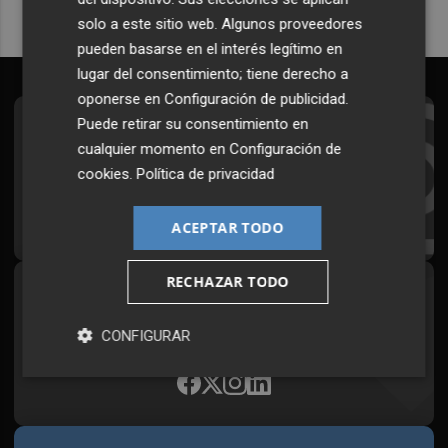
solo a este sitio web. Algunos proveedores
pueden basarse en el interés legítimo en
lugar del consentimiento; tiene derecho a
oponerse en
Configuración de publicidad
.
Puede retirar su consentimiento en
Suscríbete al Boletín
cualquier momento en
Configuración de
Todos los días a primera hora en tu email
cookies
.
Política de privacidad
¡Quiero suscribirme!
ACEPTAR TODO
RECHAZAR TODO
Síguenos en redes
Plaza Podcast, desde cualquier medio
CONFIGURAR