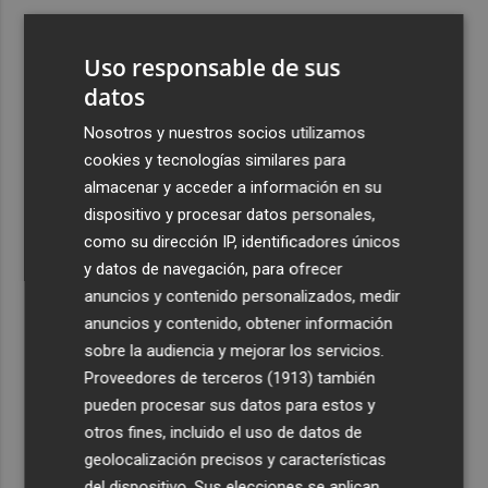
3
Aemet prevé peligro de incendios "muy alto" o
"extremo" en la mayor parte de la Península y Baleares
Uso responsable de sus
el día del eclipse
datos
4
Company: “Estamos comenzando a ver el equipo que
Nosotros y nuestros socios utilizamos
queremos ver en la Liga”
cookies y tecnologías similares para
5
Ocho helicópteros, un avión y más de 100 brigadas se
almacenar y acceder a información en su
movilizan en Moratalla por un incendio forestal
dispositivo y procesar datos personales,
como su dirección IP, identificadores únicos
y datos de navegación, para ofrecer
anuncios y contenido personalizados, medir
anuncios y contenido, obtener información
sobre la audiencia y mejorar los servicios.
Recibe toda la actualidad de
Proveedores de terceros (1913)
también
Plaza Podcast en tu correo
pueden procesar sus datos para estos y
otros fines, incluido el uso de datos de
Quiero suscribirme
geolocalización precisos y características
del dispositivo. Sus elecciones se aplican