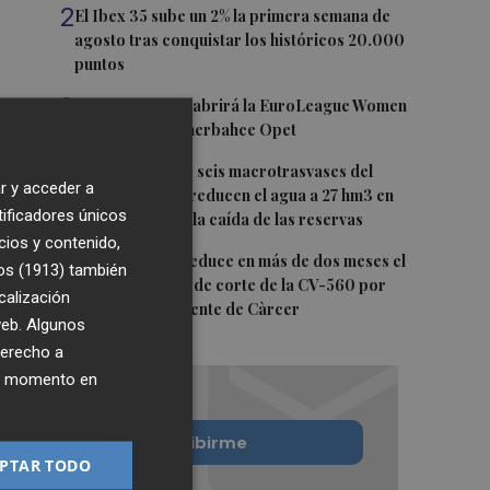
2
El Ibex 35 sube un 2% la primera semana de
agosto tras conquistar los históricos 20.000
puntos
3
Valencia Basket abrirá la EuroLeague Women
en casa ante Fenerbahce Opet
4
Fin a la racha de seis macrotrasvases del
r y acceder a
Tajo al Segura: reducen el agua a 27 hm3 en
tificadores únicos
septiembre por la caída de las reservas
cios y contenido,
5
La Diputación reduce en más de dos meses el
os (1913)
también
tiempo previsto de corte de la CV-560 por
calización
las obras del puente de Càrcer
 web. Algunos
derecho a
ier momento en
Quiero suscribirme
PTAR TODO