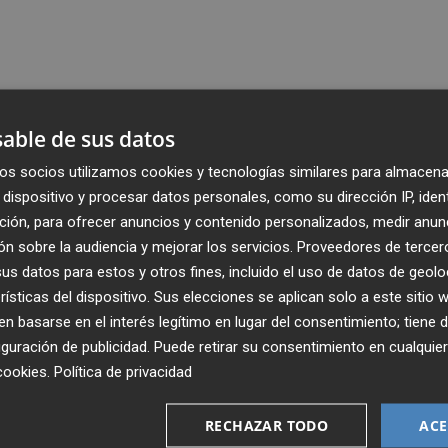
able de sus datos
os socios utilizamos cookies y tecnologías similares para almacena
dispositivo y procesar datos personales, como su dirección IP, iden
ción, para ofrecer anuncios y contenido personalizados, medir anun
n sobre la audiencia y mejorar los servicios.
Proveedores de tercer
s datos para estos y otros fines, incluido el uso de datos de geolo
rísticas del dispositivo. Sus elecciones se aplican solo a este sitio
 basarse en el interés legítimo en lugar del consentimiento; tiene 
guración de publicidad
. Puede retirar su consentimiento en cualqu
cookies
.
Política de privacidad
Recibe toda la actualidad de
Plaza Podcast en tu correo
RECHAZAR TODO
ACE