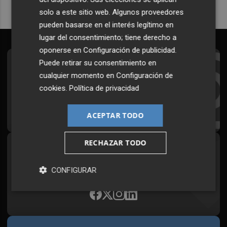
solo a este sitio web. Algunos proveedores
pueden basarse en el interés legítimo en
lugar del consentimiento; tiene derecho a
oponerse en
Configuración de publicidad
.
Puede retirar su consentimiento en
Suscríbete al Boletín
cualquier momento en
Configuración de
Todos los días a primera hora en tu email
cookies
.
Política de privacidad
¡Quiero suscribirme!
ACEPTAR TODO
RECHAZAR TODO
Síguenos en redes
Plaza Podcast, desde cualquier medio
CONFIGURAR