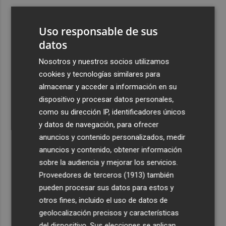
3
El once del Valencia CF para el último Trofeu Taronja de
Mestalla
Uso responsable de sus
4
datos
Aemet prevé peligro de incendios "muy alto" o
"extremo" en la mayor parte de la Península y Baleares
Nosotros y nuestros socios utilizamos
el día del eclipse
cookies y tecnologías similares para
5
Company: “Estamos comenzando a ver el equipo que
almacenar y acceder a información en su
queremos ver en la Liga”
dispositivo y procesar datos personales,
como su dirección IP, identificadores únicos
y datos de navegación, para ofrecer
anuncios y contenido personalizados, medir
anuncios y contenido, obtener información
sobre la audiencia y mejorar los servicios.
Recibe toda la actualidad de
Proveedores de terceros (1913)
también
Plaza Podcast en tu correo
pueden procesar sus datos para estos y
otros fines, incluido el uso de datos de
Quiero suscribirme
geolocalización precisos y características
del dispositivo. Sus elecciones se aplican