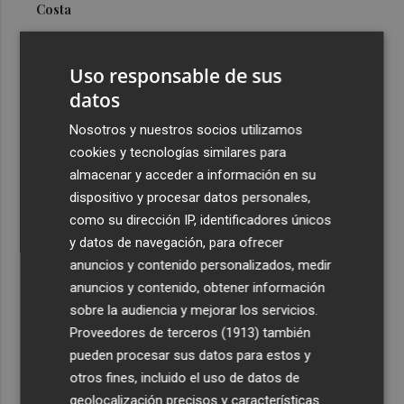
Costa
3
Más problemas en el lateral derecho: Monferrer sufre
una lesión muscular
Uso responsable de sus
4
datos
San Javier da viabilidad al nuevo contrato del transporte
urbano y a un hotel de cuatro estrellas en La Manga con
Nosotros y nuestros socios utilizamos
324 habitaciones
cookies y tecnologías similares para
5
Estos son los estrenos que abren la cartelera en agosto:
almacenar y acceder a información en su
de la comedia 'El último mono' a una nueva entrega de
dispositivo y procesar datos personales,
'La Patrulla Canina'
como su dirección IP, identificadores únicos
y datos de navegación, para ofrecer
anuncios y contenido personalizados, medir
anuncios y contenido, obtener información
sobre la audiencia y mejorar los servicios.
Proveedores de terceros (1913)
también
Recibe toda la actualidad de
pueden procesar sus datos para estos y
Plaza Podcast en tu correo
otros fines, incluido el uso de datos de
geolocalización precisos y características
Quiero suscribirme