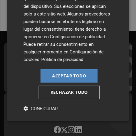
del dispositivo. Sus elecciones se aplican
solo a este sitio web. Algunos proveedores
pueden basarse en el interés legítimo en
lugar del consentimiento; tiene derecho a
oponerse en
Configuración de publicidad
.
Puede retirar su consentimiento en
cualquier momento en
Configuración de
Suscríbete al Boletín
cookies
.
Política de privacidad
Todos los días a primera hora en tu email
ACEPTAR TODO
¡Quiero suscribirme!
RECHAZAR TODO
Síguenos en redes
CONFIGURAR
Plaza Podcast, desde cualquier medio