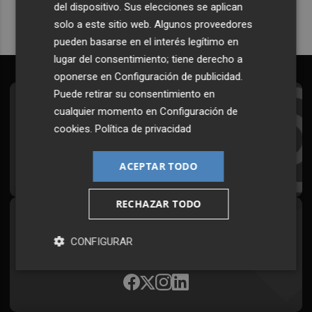
del dispositivo. Sus elecciones se aplican
solo a este sitio web. Algunos proveedores
pueden basarse en el interés legítimo en
lugar del consentimiento; tiene derecho a
oponerse en
Configuración de publicidad
.
Puede retirar su consentimiento en
Suscríbete al Boletín
cualquier momento en
Configuración de
cookies
.
Política de privacidad
Todos los días a primera hora en tu email
¡Quiero suscribirme!
ACEPTAR TODO
RECHAZAR TODO
Síguenos en redes
CONFIGURAR
Plaza Podcast, desde cualquier medio