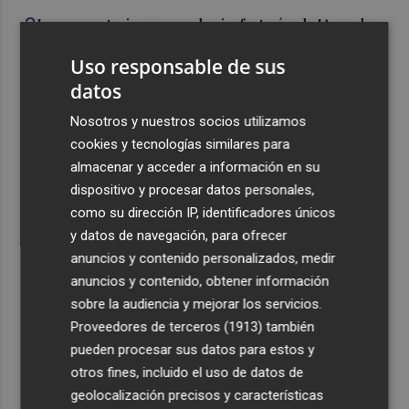
3
La convocatoria europea de gigafactorías de IA puede
activar una cadena industrial en centros de datos,
Uso responsable de sus
energía, 'cloud' y ciberseguridad
datos
4
Telefónica lidera la reputación algorítmica del sector
con una puntuación un 21% superior a la media
Nosotros y nuestros socios utilizamos
cookies y tecnologías similares para
5
El ‘Big Three’ de la restauración acelera: más aperturas,
almacenar y acceder a información en su
nuevas inversiones y una batalla que ya no se libra solo
dispositivo y procesar datos personales,
en el precio
como su dirección IP, identificadores únicos
y datos de navegación, para ofrecer
anuncios y contenido personalizados, medir
anuncios y contenido, obtener información
sobre la audiencia y mejorar los servicios.
Recibe toda la actualidad de
Proveedores de terceros (1913)
también
Plaza Podcast en tu correo
pueden procesar sus datos para estos y
otros fines, incluido el uso de datos de
Quiero suscribirme
geolocalización precisos y características