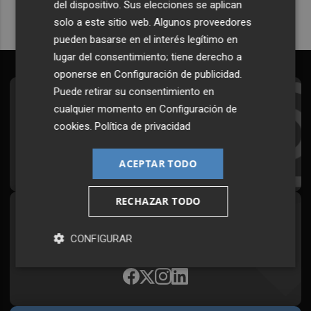
del dispositivo. Sus elecciones se aplican
solo a este sitio web. Algunos proveedores
pueden basarse en el interés legítimo en
lugar del consentimiento; tiene derecho a
oponerse en
Configuración de publicidad
.
Puede retirar su consentimiento en
Suscríbete al Boletín
cualquier momento en
Configuración de
cookies
.
Política de privacidad
Todos los días a primera hora en tu email
¡Quiero suscribirme!
ACEPTAR TODO
RECHAZAR TODO
Síguenos en redes
CONFIGURAR
Plaza Podcast, desde cualquier medio