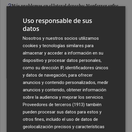
3
Más problemas en el lateral derecho: Monferrer sufre
una lesión muscular
Uso responsable de sus
4
San Javier da viabilidad al nuevo contrato del transporte
datos
urbano y a un hotel de cuatro estrellas en La Manga con
324 habitaciones
Nosotros y nuestros socios utilizamos
cookies y tecnologías similares para
5
Estos son los estrenos que abren la cartelera en agosto:
almacenar y acceder a información en su
de la comedia 'El último mono' a una nueva entrega de
dispositivo y procesar datos personales,
'La Patrulla Canina'
como su dirección IP, identificadores únicos
y datos de navegación, para ofrecer
anuncios y contenido personalizados, medir
anuncios y contenido, obtener información
sobre la audiencia y mejorar los servicios.
Recibe toda la actualidad de
Proveedores de terceros (1913)
también
Plaza Podcast en tu correo
pueden procesar sus datos para estos y
otros fines, incluido el uso de datos de
Quiero suscribirme
geolocalización precisos y características