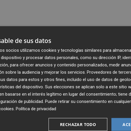
able de sus datos
os socios utilizamos cookies y tecnologías similares para almacena
dispositivo y procesar datos personales, como su dirección IP, iden
ción, para ofrecer anuncios y contenido personalizados, medir anun
n sobre la audiencia y mejorar los servicios.
Proveedores de tercer
s datos para estos y otros fines, incluido el uso de datos de geolo
rísticas del dispositivo. Sus elecciones se aplican solo a este sitio
 basarse en el interés legítimo en lugar del consentimiento; tiene 
guración de publicidad
. Puede retirar su consentimiento en cualqu
cookies
.
Política de privacidad
Recibe toda la actualidad de
Plaza Podcast en tu correo
RECHAZAR TODO
ACE