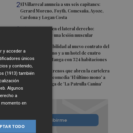
2
El Villarreal anuncia a sus seis capitanes:
Gerard Moreno, Foyth, Comesaña, Ayoze,
Cardona y Logan Costa
3
Más problemas en el lateral derecho:
Monferrer sufre una lesión muscular
4
San Javier da viabilidad al nuevo contrato del
r y acceder a
transporte urbano y a un hotel de cuatro
tificadores únicos
estrellas en La Manga con 324 habitaciones
cios y contenido,
5
Estos son los estrenos que abren la cartelera
os (1913)
también
en agosto: de la comedia 'El último mono' a
calización
una nueva entrega de 'La Patrulla Canina'
 web. Algunos
derecho a
ier momento en
Quiero suscribirme
PTAR TODO