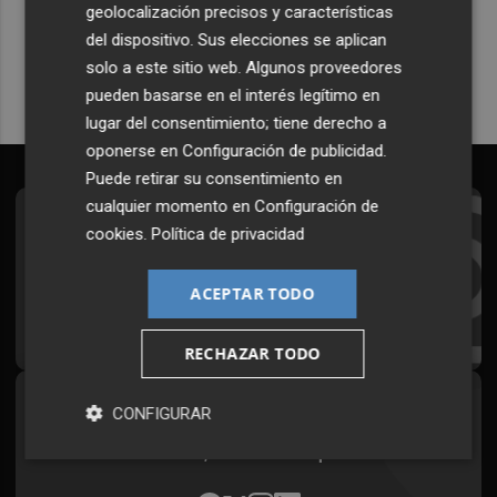
geolocalización precisos y características
Quiero suscribirme
del dispositivo. Sus elecciones se aplican
solo a este sitio web. Algunos proveedores
pueden basarse en el interés legítimo en
lugar del consentimiento; tiene derecho a
oponerse en
Configuración de publicidad
.
Puede retirar su consentimiento en
cualquier momento en
Configuración de
Suscríbete al Boletín
cookies
.
Política de privacidad
Todos los días a primera hora en tu email
ACEPTAR TODO
¡Quiero suscribirme!
RECHAZAR TODO
Síguenos en redes
CONFIGURAR
Plaza Podcast, desde cualquier medio