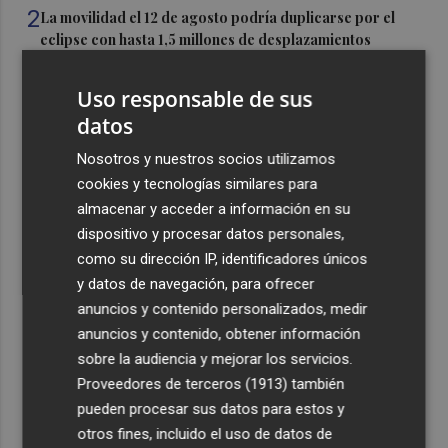
2
La movilidad el 12 de agosto podría duplicarse por el
eclipse con hasta 1,5 millones de desplazamientos
adicionales
Uso responsable de sus
3
Los equipos de extinción afrontan horas "vitales" en
datos
Tírig para trabajar con medios aéreos
4
Nosotros y nuestros socios utilizamos
La Guardia Civil desplegará un dispositivo especial de
seguridad por el eclipse del día 12, con más de 24.000
cookies y tecnologías similares para
efectivos
almacenar y acceder a información en su
dispositivo y procesar datos personales,
5
El Ayuntamiento de València lanza un decálogo para
como su dirección IP, identificadores únicos
seguir el eclipse con seguridad
y datos de navegación, para ofrecer
anuncios y contenido personalizados, medir
anuncios y contenido, obtener información
sobre la audiencia y mejorar los servicios.
Proveedores de terceros (1913)
también
Recibe toda la actualidad de
pueden procesar sus datos para estos y
Plaza Podcast en tu correo
otros fines, incluido el uso de datos de