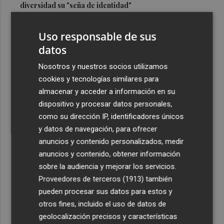
diversidad su "seña de identidad"
3
El centro de salud de Benetússer recibe un sello estatal
Uso responsable de sus
de calidad por su atención orientada a las personas
mayores
datos
4
Cartagena avanza con la modernización de los
Nosotros y nuestros socios utilizamos
Bomberos e impulsa una Ordenanza de Incendios
cookies y tecnologías similares para
almacenar y acceder a información en su
5
El Tesoro cierra el martes las subastas de agosto con
dispositivo y procesar datos personales,
una emisión de letras a tres y nueve meses
como su dirección IP, identificadores únicos
y datos de navegación, para ofrecer
anuncios y contenido personalizados, medir
anuncios y contenido, obtener información
sobre la audiencia y mejorar los servicios.
Recibe toda la actualidad de
Proveedores de terceros (1913)
también
Plaza Podcast en tu correo
pueden procesar sus datos para estos y
otros fines, incluido el uso de datos de
Quiero suscribirme
geolocalización precisos y características