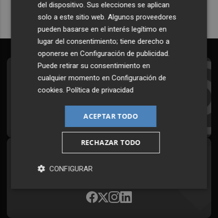
del dispositivo. Sus elecciones se aplican
solo a este sitio web. Algunos proveedores
pueden basarse en el interés legítimo en
lugar del consentimiento; tiene derecho a
oponerse en
Configuración de publicidad
.
Puede retirar su consentimiento en
Suscríbete al Boletín
cualquier momento en
Configuración de
cookies
.
Política de privacidad
Todos los días a primera hora en tu email
¡Quiero suscribirme!
ACEPTAR TODO
RECHAZAR TODO
Síguenos en redes
CONFIGURAR
Plaza Podcast, desde cualquier medio