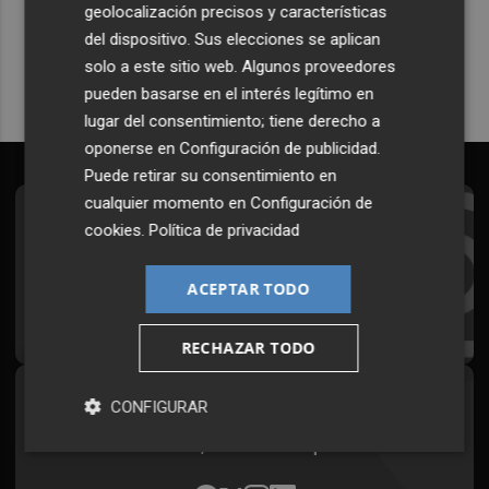
geolocalización precisos y características
Quiero suscribirme
del dispositivo. Sus elecciones se aplican
solo a este sitio web. Algunos proveedores
pueden basarse en el interés legítimo en
lugar del consentimiento; tiene derecho a
oponerse en
Configuración de publicidad
.
Puede retirar su consentimiento en
cualquier momento en
Configuración de
Suscríbete al Boletín
cookies
.
Política de privacidad
Todos los días a primera hora en tu email
ACEPTAR TODO
¡Quiero suscribirme!
RECHAZAR TODO
Síguenos en redes
CONFIGURAR
Plaza Podcast, desde cualquier medio