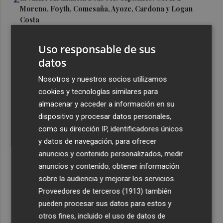
Moreno, Foyth, Comesaña, Ayoze, Cardona y Logan
Costa
3
Más problemas en el lateral derecho: Monferrer sufre
Uso responsable de sus
una lesión muscular
datos
4
San Javier da viabilidad al nuevo contrato del transporte
Nosotros y nuestros socios utilizamos
urbano y a un hotel de cuatro estrellas en La Manga con
324 habitaciones
cookies y tecnologías similares para
almacenar y acceder a información en su
5
Estos son los estrenos que abren la cartelera en agosto:
dispositivo y procesar datos personales,
de la comedia 'El último mono' a una nueva entrega de
como su dirección IP, identificadores únicos
'La Patrulla Canina'
y datos de navegación, para ofrecer
anuncios y contenido personalizados, medir
anuncios y contenido, obtener información
sobre la audiencia y mejorar los servicios.
Proveedores de terceros (1913)
también
Recibe toda la actualidad de
pueden procesar sus datos para estos y
Plaza Podcast en tu correo
otros fines, incluido el uso de datos de