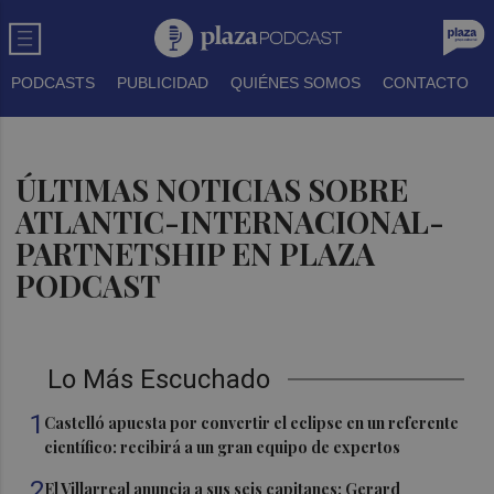
PODCASTS
PUBLICIDAD
QUIÉNES SOMOS
CONTACTO
ÚLTIMAS NOTICIAS SOBRE
ATLANTIC-INTERNACIONAL-
PARTNETSHIP EN PLAZA
PODCAST
Lo Más Escuchado
1
Castelló apuesta por convertir el eclipse en un referente
científico: recibirá a un gran equipo de expertos
2
El Villarreal anuncia a sus seis capitanes: Gerard