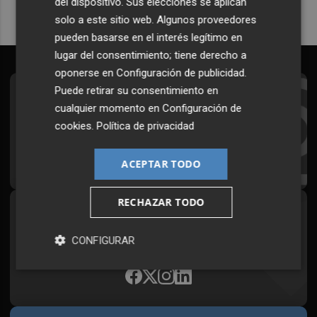
del dispositivo. Sus elecciones se aplican
solo a este sitio web. Algunos proveedores
pueden basarse en el interés legítimo en
lugar del consentimiento; tiene derecho a
oponerse en
Configuración de publicidad
.
Puede retirar su consentimiento en
Suscríbete al Boletín
cualquier momento en
Configuración de
Todos los días a primera hora en tu email
cookies
.
Política de privacidad
¡Quiero suscribirme!
ACEPTAR TODO
RECHAZAR TODO
Síguenos en redes
CONFIGURAR
Plaza Podcast, desde cualquier medio