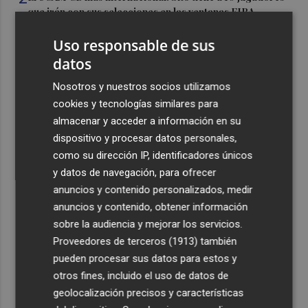
que irán con sus selecciones en las ventanas FIBA
3
La Región de Murcia es la cuarta provincia que más
Uso responsable de sus
exporta a África: Marruecos, el primer destino
datos
4
La Región de Murcia celebra la Semana de la Juventud
Nosotros y nuestros socios utilizamos
con cinco días de actividades
cookies y tecnologías similares para
5
El coste de la vivienda: 1.338 € netos al mes, el salario
almacenar y acceder a información en su
mínimo para poder comprar una vivienda en Castellón
dispositivo y procesar datos personales,
como su dirección IP, identificadores únicos
y datos de navegación, para ofrecer
anuncios y contenido personalizados, medir
anuncios y contenido, obtener información
sobre la audiencia y mejorar los servicios.
Recibe toda la actualidad de
Proveedores de terceros (1913)
también
Plaza Podcast en tu correo
pueden procesar sus datos para estos y
otros fines, incluido el uso de datos de
Quiero suscribirme
geolocalización precisos y características