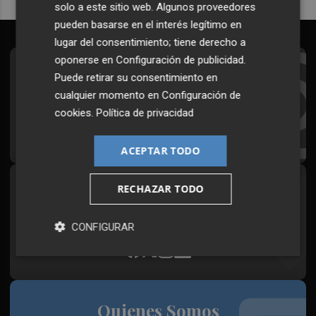
solo a este sitio web. Algunos proveedores
pueden basarse en el interés legítimo en
lugar del consentimiento; tiene derecho a
oponerse en
Configuración de publicidad
.
Suscríbete al Boletín
Puede retirar su consentimiento en
cualquier momento en
Configuración de
Todos los días a primera hora en tu email
cookies
.
Política de privacidad
¡Quiero suscribirme!
ACEPTAR TODO
RECHAZAR TODO
Síguenos en redes
Plaza Podcast, desde cualquier medio
CONFIGURAR
Quienes Somos