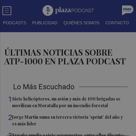
PODCASTS
PUBLICIDAD
QUIÉNES SOMOS
CONTACTO
ÚLTIMAS NOTICIAS SOBRE
ATP-1000 EN PLAZA PODCAST
Lo Más Escuchado
1
Siete helicópteros, un avión y más de 100 brigadas se
movilizan en Moratalla por un incendio forestal
2
Jorge Martín suma su tercera victoria 'sprint' del año y
es más líder
3
España amplía a siete aeropuertos, entre ellos Alicante-