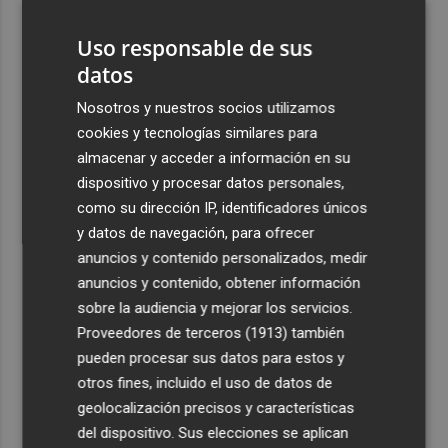
Elche y Manises, los controles aleatorios a viajeros de
Italia
Uso responsable de sus
datos
4
La Biblioteca Valenciana conmemora el 750 aniversario
del legado de Jaume I
Nosotros y nuestros socios utilizamos
cookies y tecnologías similares para
5
Una gran cadena humana de cariño y reivindicación se
almacenar y acceder a información en su
vuelve a abrazar en las playas por el Mar Menor
dispositivo y procesar datos personales,
como su dirección IP, identificadores únicos
y datos de navegación, para ofrecer
anuncios y contenido personalizados, medir
anuncios y contenido, obtener información
Recibe toda la actualidad de
sobre la audiencia y mejorar los servicios.
Plaza Podcast en tu correo
Proveedores de terceros (1913)
también
pueden procesar sus datos para estos y
Quiero suscribirme
otros fines, incluido el uso de datos de
geolocalización precisos y características
del dispositivo. Sus elecciones se aplican