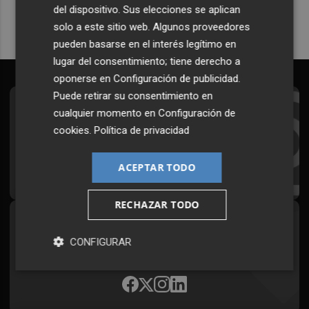
del dispositivo. Sus elecciones se aplican
solo a este sitio web. Algunos proveedores
pueden basarse en el interés legítimo en
lugar del consentimiento; tiene derecho a
oponerse en
Configuración de publicidad
.
Puede retirar su consentimiento en
Suscríbete al Boletín
cualquier momento en
Configuración de
cookies
.
Política de privacidad
Todos los días a primera hora en tu email
ACEPTAR TODO
¡Quiero suscribirme!
RECHAZAR TODO
Síguenos en redes
CONFIGURAR
Plaza Podcast, desde cualquier medio