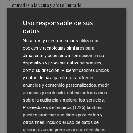
entradas a la venta y aforo limitado
3
El Campello invierte 1,6 millones en la primera fase de la
Uso responsable de sus
'operación asfalto', que ya está en licitación
datos
4
La magia de Terra Mítica se vive de noche durante el mes
Nosotros y nuestros socios utilizamos
de agosto con Summer Nights
cookies y tecnologías similares para
5
La justicia cita como investigado al CEO de Vodafone
almacenar y acceder a información en su
España tras admitir otra querella del fundador de
dispositivo y procesar datos personales,
Finetwork
como su dirección IP, identificadores únicos
y datos de navegación, para ofrecer
anuncios y contenido personalizados, medir
anuncios y contenido, obtener información
sobre la audiencia y mejorar los servicios.
Recibe toda la actualidad de
Proveedores de terceros (1725)
también
pueden procesar sus datos para estos y
Plaza Podcast en tu correo
otros fines, incluido el uso de datos de
Quiero suscribirme
geolocalización precisos y características