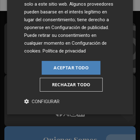
solo a este sitio web. Algunos proveedores
pueden basarse en el interés legítimo en
lugar del consentimiento; tiene derecho a
oponerse en
Configuración de publicidad
.
Suscríbete al Boletín
Puede retirar su consentimiento en
cualquier momento en
Configuración de
Todos los días a primera hora en tu email
cookies
.
Política de privacidad
¡Quiero suscribirme!
ACEPTAR TODO
RECHAZAR TODO
Síguenos en redes
Plaza Podcast, desde cualquier medio
CONFIGURAR
Quienes Somos