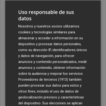
3
Luís Castro: "Quiero un equipo aguerrido, que vaya a
Uso responsable de sus
luchar por todo"
datos
4
El CD Eldense recupera un trofeo de campeón de
Tercera División tras ser robado en su sede
Nosotros y nuestros socios utilizamos
cookies y tecnologías similares para
5
La Generalitat destina 2,5 millones a facilitar la
almacenar y acceder a información en su
reducción del consumo energético en las empresas
dispositivo y procesar datos personales,
como su dirección IP, identificadores únicos
y datos de navegación, para ofrecer
anuncios y contenido personalizados, medir
anuncios y contenido, obtener información
Recibe toda la actualidad de
sobre la audiencia y mejorar los servicios.
Proveedores de terceros (1913)
también
Plaza Podcast en tu correo
pueden procesar sus datos para estos y
Quiero suscribirme
otros fines, incluido el uso de datos de
geolocalización precisos y características
del dispositivo. Sus elecciones se aplican