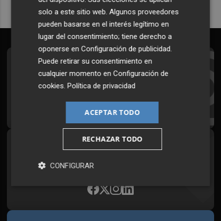
solo a este sitio web. Algunos proveedores
pueden basarse en el interés legítimo en
lugar del consentimiento; tiene derecho a
oponerse en
Configuración de publicidad
.
Puede retirar su consentimiento en
Suscríbete al Boletín
cualquier momento en
Configuración de
Todos los días a primera hora en tu email
cookies
.
Política de privacidad
¡Quiero suscribirme!
ACEPTAR TODO
RECHAZAR TODO
Síguenos en redes
Plaza Podcast, desde cualquier medio
CONFIGURAR