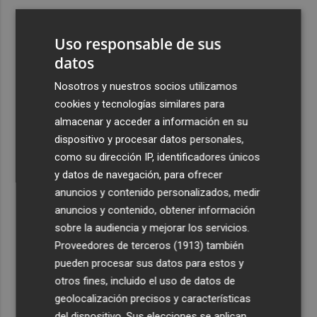
3
El Ibex 35 sube un 2% la primera semana de agosto tras
conquistar los históricos 20.000 puntos
Uso responsable de sus
4
datos
Valencia Basket abrirá la EuroLeague Women en casa
ante Fenerbahce Opet
Nosotros y nuestros socios utilizamos
5
Fin a la racha de seis macrotrasvases del Tajo al Segura:
cookies y tecnologías similares para
reducen el agua a 27 hm3 en septiembre por la caída de
almacenar y acceder a información en su
las reservas
dispositivo y procesar datos personales,
como su dirección IP, identificadores únicos
y datos de navegación, para ofrecer
anuncios y contenido personalizados, medir
anuncios y contenido, obtener información
sobre la audiencia y mejorar los servicios.
Recibe toda la actualidad de
Proveedores de terceros (1913)
también
Plaza Podcast en tu correo
pueden procesar sus datos para estos y
otros fines, incluido el uso de datos de
Quiero suscribirme
geolocalización precisos y características
del dispositivo. Sus elecciones se aplican