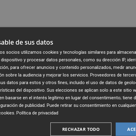
able de sus datos
os socios utilizamos cookies y tecnologías similares para almacena
dispositivo y procesar datos personales, como su dirección IP, iden
ción, para ofrecer anuncios y contenido personalizados, medir anun
n sobre la audiencia y mejorar los servicios.
Proveedores de tercer
s datos para estos y otros fines, incluido el uso de datos de geolo
rísticas del dispositivo. Sus elecciones se aplican solo a este sitio
 basarse en el interés legítimo en lugar del consentimiento; tiene 
guración de publicidad
. Puede retirar su consentimiento en cualqu
cookies
.
Política de privacidad
Recibe toda la actualidad de
Plaza Podcast en tu correo
RECHAZAR TODO
ACE