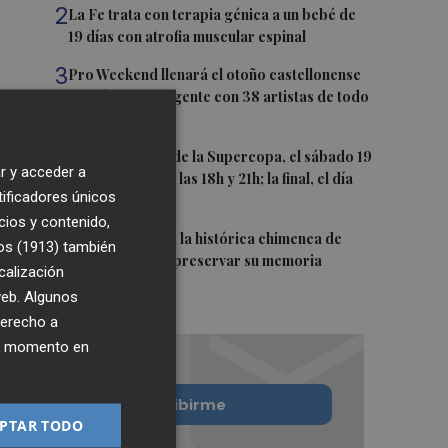
2
La Fe trata con terapia génica a un bebé de
19 días con atrofia muscular espinal
3
Pro Weekend llenará el otoño castellonense
de música emergente con 38 artistas de todo
el mundo
4
Las semifinales de la Supercopa, el sábado 19
r y acceder a
de septiembre a las 18h y 21h; la final, el día
tificadores únicos
20 a las 19h
cios y contenido,
5
Murcia restaura la histórica chimenea de
os (1913)
también
Algezares para preservar su memoria
calización
industrial
 web. Algunos
derecho a
ier momento en
Quiero suscribirme
PTAR TODO